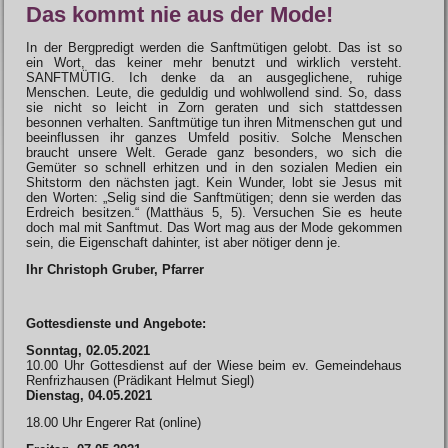
Das kommt nie aus der Mode!
In der Bergpredigt werden die Sanftmütigen gelobt. Das ist so
ein Wort, das keiner mehr benutzt und wirklich versteht.
SANFTMÜTIG. Ich denke da an ausgeglichene, ruhige
Menschen. Leute, die geduldig und wohlwollend sind. So, dass
sie nicht so leicht in Zorn geraten und sich stattdessen
besonnen verhalten. Sanftmütige tun ihren Mitmenschen gut und
beeinflussen ihr ganzes Umfeld positiv. Solche Menschen
braucht unsere Welt. Gerade ganz besonders, wo sich die
Gemüter so schnell erhitzen und in den sozialen Medien ein
Shitstorm den nächsten jagt. Kein Wunder, lobt sie Jesus mit
den Worten: „Selig sind die Sanftmütigen; denn sie werden das
Erdreich besitzen.“ (Matthäus 5, 5). Versuchen Sie es heute
doch mal mit Sanftmut. Das Wort mag aus der Mode gekommen
sein, die Eigenschaft dahinter, ist aber nötiger denn je.
Ihr Christoph Gruber, Pfarrer
Gottesdienste und Angebote:
Sonntag, 02.05.2021
10.00 Uhr Gottesdienst auf der Wiese beim ev. Gemeindehaus
Renfrizhausen (Prädikant Helmut Siegl)
Dienstag, 04.05.2021
18.00 Uhr Engerer Rat (online)