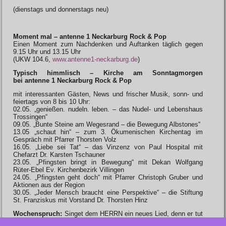
(dienstags und donnerstags neu)
Moment mal – antenne 1 Neckarburg Rock & Pop
Einen Moment zum Nachdenken und Auftanken täglich gegen
9.15 Uhr und 13.15 Uhr
(UKW 104.6,
www.antenne1-neckarburg.de
)
Typisch himmlisch – Kirche am Sonntagmorgen
bei antenne 1 Neckarburg Rock & Pop
mit interessanten Gästen, News und frischer Musik, sonn- und
feiertags von 8 bis 10 Uhr:
02.05. „genießen. nudeln. leben. – das Nudel- und Lebenshaus
Trossingen“
09.05. „Bunte Steine am Wegesrand – die Bewegung Albstones“
13.05 „schaut hin“ – zum 3. Ökumenischen Kirchentag im
Gespräch mit Pfarrer Thorsten Volz
16.05. „Liebe sei Tat“ – das Vinzenz von Paul Hospital mit
Chefarzt Dr. Karsten Tschauner
23.05. „Pfingsten bringt in Bewegung“ mit Dekan Wolfgang
Rüter-Ebel Ev. Kirchenbezirk Villingen
24.05. „Pfingsten geht doch“ mit Pfarrer Christoph Gruber und
Aktionen aus der Region
30.05. „Jeder Mensch braucht eine Perspektive“ – die Stiftung
St. Franziskus mit Vorstand Dr. Thorsten Hinz
Wochenspruch:
Singet dem HERRN ein neues Lied, denn er tut
Wunder. (Ps 98,1)