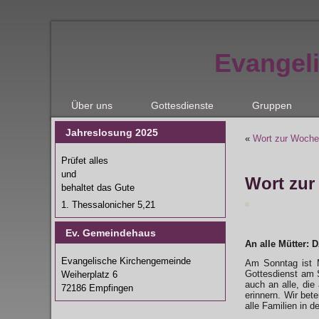
Evangel
Über uns
Gottesdienste
Gruppen
Jahreslosung 2025
«
Wort zur Woche
Prüfet alles
und
Wort zur
behaltet das Gute
1. Thessalonicher 5,21
Ev. Gemeindehaus
An alle Mütter: 
Evangelische Kirchengemeinde
Am Sonntag ist 
Gottesdienst am S
Weiherplatz 6
auch an alle, di
72186 Empfingen
erinnern. Wir bet
alle Familien in 