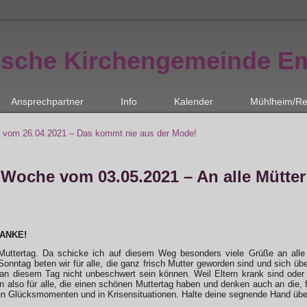
ische Kirchengemeinde E
Ansprechpartner
Info
Kalender
Mühlheim/Re
 vom 26.04.2021 – Das kommt nie aus der Mode!
 Woche vom 03.05.2021 – An alle Mütter
DANKE!
Muttertag. Da schicke ich auf diesem Weg besonders viele Grüße an all
onntag beten wir für alle, die ganz frisch Mutter geworden sind und sich üb
e an diesem Tag nicht unbeschwert sein können. Weil Eltern krank sind od
en also für alle, die einen schönen Muttertag haben und denken auch an die, f
den Glücksmomenten und in Krisensituationen. Halte deine segnende Hand über