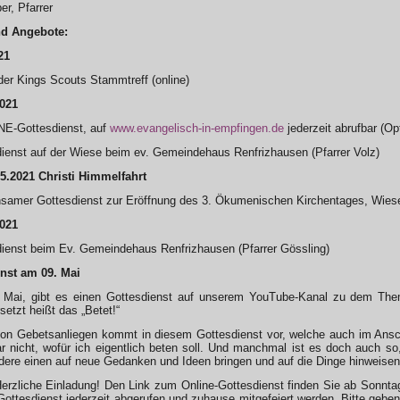
er, Pfarrer
nd Angebote:
21
der Kings Scouts Stammtreff (online)
2021
NE-Gottesdienst, auf
www.evangelisch-in-empfingen.de
jederzeit abrufbar (Op
ienst auf der Wiese beim ev. Gemeindehaus Renfrizhausen (Pfarrer Volz)
5.2021 Christi Himmelfahrt
samer Gottesdienst zur Eröffnung des 3. Ökumenischen Kirchentages, Wiese
2021
dienst beim Ev. Gemeindehaus Renfrizhausen (Pfarrer Gössling)
nst am 09. Mai
Mai, gibt es einen Gottesdienst auf unserem YouTube-Kanal zu dem Them
setzt heißt das „Betet!“
n Gebetsanliegen kommt in diesem Gottesdienst vor, welche auch im Ansch
r nicht, wofür ich eigentlich beten soll. Und manchmal ist es doch auch s
ere einen auf neue Gedanken und Ideen bringen und auf die Dinge hinweisen,
Herzliche Einladung! Den Link zum Online-Gottesdienst finden Sie ab Sonnt
Gottesdienst jederzeit abgerufen und zuhause mitgefeiert werden. Bitte gebe