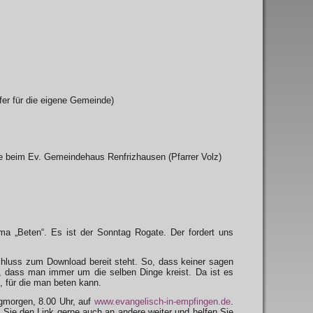
fer für die eigene Gemeinde)
 beim Ev. Gemeindehaus Renfrizhausen (Pfarrer Volz)
a „Beten“. Es ist der Sonntag Rogate. Der fordert uns
luss zum Download bereit steht. So, dass keiner sagen
o, dass man immer um die selben Dinge kreist. Da ist es
 für die man beten kann.
agmorgen, 8.00 Uhr, auf
www.evangelisch-in-empfingen.de
.
n Sie den Link gerne auch an andere weiter und helfen Sie