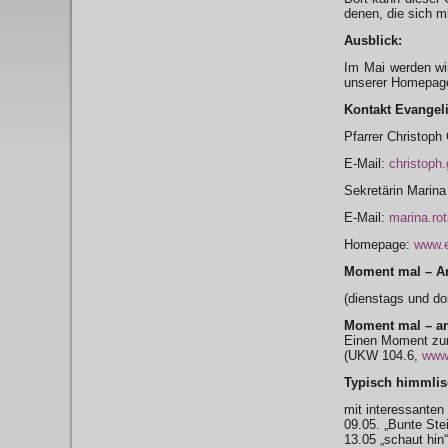
denen, die sich m
Ausblick:
Im Mai werden wi
unserer Homepage 
Kontakt Evangel
Pfarrer Christoph
E-Mail:
christoph
Sekretärin Marina
E-Mail:
marina.ro
Homepage:
www.e
Moment mal – An
(dienstags und do
Moment mal – an
Einen Moment zum
(UKW 104.6,
www.
Typisch himmlis
mit interessanten
09.05. „Bunte St
13.05 „schaut hin