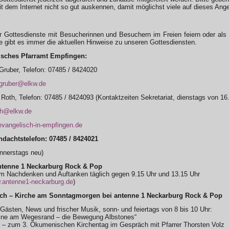
it dem Internet nicht so gut auskennen, damit möglichst viele auf dieses A
r Gottesdienste mit Besucherinnen und Besuchern im Freien feiern oder al
gibt es immer die aktuellen Hinweise zu unseren Gottesdiensten.
isches Pfarramt Empfingen:
 Gruber, Telefon: 07485 / 8424020
.gruber@elkw.de
 Roth, Telefon: 07485 / 8424093 (Kontaktzeiten Sekretariat, dienstags von 16
th@elkw.de
vangelisch-in-empfingen.de
dachtstelefon: 07485 / 8424021
nnerstags neu)
tenne 1 Neckarburg Rock & Pop
 Nachdenken und Auftanken täglich gegen 9.15 Uhr und 13.15 Uhr
antenne1-neckarburg.de
)
ch – Kirche am Sonntagmorgen bei antenne 1 Neckarburg Rock & Pop
 Gästen, News und frischer Musik, sonn- und feiertags von 8 bis 10 Uhr:
eine am Wegesrand – die Bewegung Albstones“
“ – zum 3. Ökumenischen Kirchentag im Gespräch mit Pfarrer Thorsten Volz