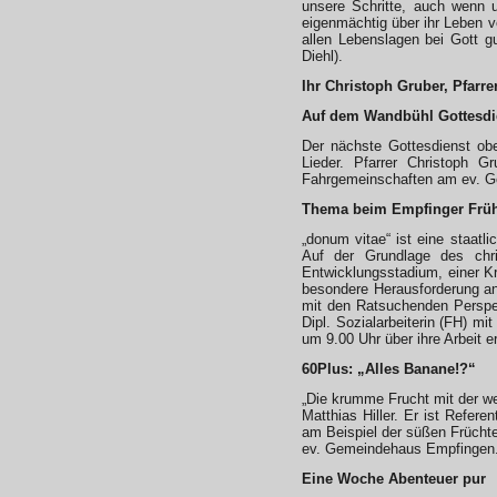
unsere Schritte, auch wenn 
eigenmächtig über ihr Leben v
allen Lebenslagen bei Gott 
Diehl).
Ihr Christoph Gruber, Pfarre
Auf dem Wandbühl Gottesdie
Der nächste Gottesdienst ob
Lieder. Pfarrer Christoph 
Fahrgemeinschaften am ev. G
Thema beim Empfinger Früh
„donum vitae“ ist eine staat
Auf der Grundlage des chr
Entwicklungsstadium, einer Kr
besondere Herausforderung an
mit den Ratsuchenden Perspek
Dipl. Sozialarbeiterin (FH) m
um 9.00 Uhr über ihre Arbeit 
60Plus: „Alles Banane!?“
„Die krumme Frucht mit der we
Matthias Hiller. Er ist Refe
am Beispiel der süßen Frücht
ev. Gemeindehaus Empfingen
Eine Woche Abenteuer pur