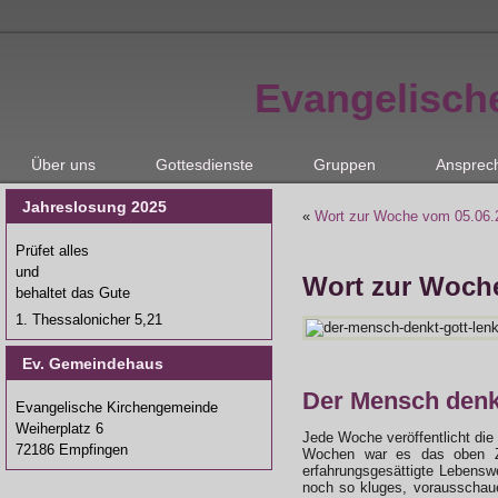
Evangelisch
Über uns
Gottesdienste
Gruppen
Ansprec
Jahreslosung 2025
«
Wort zur Woche vom 05.06.2
Prüfet alles
und
Wort zur Woche
behaltet das Gute
1. Thessalonicher 5,21
Ev. Gemeindehaus
Der Mensch denkt
Evangelische Kirchengemeinde
Weiherplatz 6
Jede Woche veröffentlicht die
72186 Empfingen
Wochen war es das oben Zit
erfahrungsgesättigte Lebensw
noch so kluges, vorausschauen