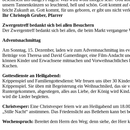
unsern Tannenkränzen so leuchtend, hell und schön. Gott kommt auf 
bricht Zukunft an. Gott kommt, für uns geboren, er gibt uns nicht verl
Ihr Christoph Gruber, Pfarrer
Zwergentreff bedankt sich bei allen Besuchern
Der Zwergentreff bedankt sich bei allen, die beim Markt vergangen
Adventsnachmittag
Am Sonntag, 15. Dezember, laden wir zum Adventsnachmittag ins ev. 
Beiträge von Theresa und David Gamerdinger, eine Film-Andacht un
können Kinder und Erwachsene mitmachen und Vorweihnachtliches hers
Kuchen.
Gottesdienste an Heiligabend:
Krippenspiel und Familiengottesdienst: Wir freuen uns über 30 Kinder
Krippenspiel. Sie üben mit Begeisterung ein Weihnachtslied, das si
Runtergekommen, abgestiegen, alles aus Liebe, der König wird Kind.
wird die Lieder begleiten.
Christvesper:
Eine Christvesper feiern wir am Heiligabend um 18.00
„Stille Nacht“ anstimmen. Das Friedenslicht aus Betlehem kann bei 
Wochenspruch:
Bereitet dem Herrn den Weg; denn siehe, der Herr k