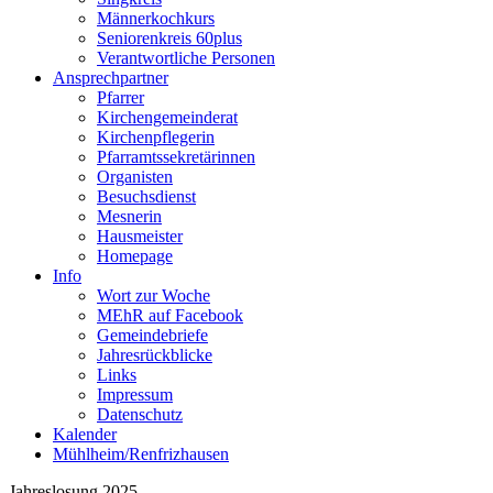
Männerkochkurs
Seniorenkreis 60plus
Verantwortliche Personen
Ansprechpartner
Pfarrer
Kirchengemeinderat
Kirchenpflegerin
Pfarramtssekretärinnen
Organisten
Besuchsdienst
Mesnerin
Hausmeister
Homepage
Info
Wort zur Woche
MEhR auf Facebook
Gemeindebriefe
Jahresrückblicke
Links
Impressum
Datenschutz
Kalender
Mühlheim/Renfrizhausen
Jahreslosung 2025