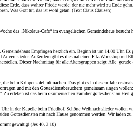
diese Erde, dass wahrer Friede werde, der nie mehr wird zu Ende gehn
oren. Was Gott tut, das ist wohl getan. (Text Claus Clausen)
e Woche das „Nikolaus-Cafe“ im evangelischen Gemeindehaus besucht 
Gemeindehaus Empfingen herzlich ein. Beginn ist um 14.00 Uhr. Es gib
d Adventslieder. Außerdem gibt es diesmal einen Filz-Workshop mit 
tellen. Dieser Nachmittag für alle Altersgruppen zeigt: Alle, gerade
, die beim Krippenspiel mitmachen. Das gibt es in diesem Jahr erstmal
e vortragen und mit den Gottesdienstbesuchern gemeinsam singen wollen
“ Zu erleben ist das beim ökumenischen Familiengottesdienst an Heil
 Uhr in der Kapelle beim Friedhof. Schöne Weihnachtslieder wollen wi
beiden Gottesdiensten mit nach Hause genommen werden. Wir laden zu b
ommt gewaltig! (Jes 40, 3.10)