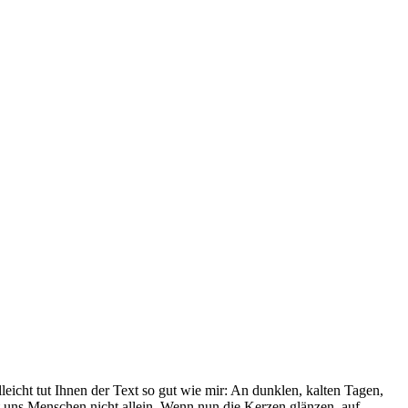
leicht tut Ihnen der Text so gut wie mir: An dunklen, kalten Tagen,
 uns Menschen nicht allein. Wenn nun die Kerzen glänzen, auf