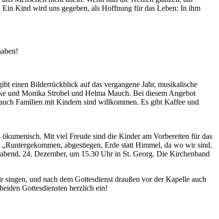
. Ein Kind wird uns gegeben, als Hoffnung für das Leben: In ihm
haben!
t einen Bilderrückblick auf das vergangene Jahr, musikalische
Elke und Monika Strobel und Helma Mauch. Bei diesem Angebot
 auch Familien mit Kindern sind willkommen. Es gibt Kaffee und
s ökumenisch. Mit viel Freude sind die Kinder am Vorbereiten für das
: „Runtergekommen, abgestiegen, Erde statt Himmel, da wo wir sind.
igabend, 24. Dezember, um 15.30 Uhr in St. Georg. Die Kirchenband
r singen, und nach dem Gottesdienst draußen vor der Kapelle auch
eiden Gottesdiensten herzlich ein!