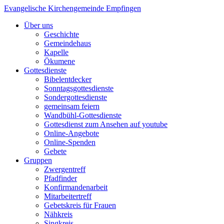
Evangelische Kirchengemeinde Empfingen
Über uns
Geschichte
Gemeindehaus
Kapelle
Ökumene
Gottesdienste
Bibelentdecker
Sonntagsgottesdienste
Sondergottesdienste
gemeinsam feiern
Wandbühl-Gottesdienste
Gottesdienst zum Ansehen auf youtube
Online-Angebote
Online-Spenden
Gebete
Gruppen
Zwergentreff
Pfadfinder
Konfirmandenarbeit
Mitarbeitertreff
Gebetskreis für Frauen
Nähkreis
Singkreis