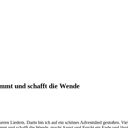
mmt und schafft die Wende
ueren Liedern. Darin bin ich auf ein schönes Adventslied gestoßen. Viel
mt und schafft die Wende, macht Angst und Furcht ein Ende und lässt