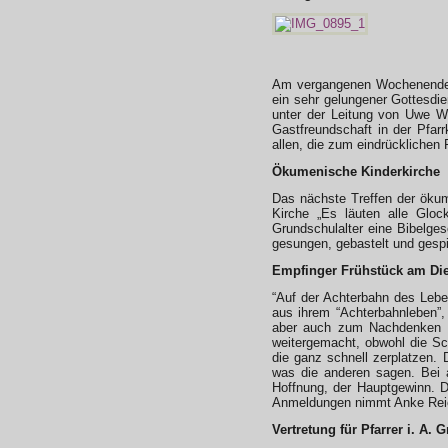
Am vergangenen Wochenende f
ein sehr gelungener Gottesdi
unter der Leitung von Uwe Wa
Gastfreundschaft in der Pfar
allen, die zum eindrücklichen
Ökumenische Kinderkirche
Das nächste Treffen der ökum
Kirche „Es läuten alle Gloc
Grundschulalter eine Bibelge
gesungen, gebastelt und gespi
Empfinger Frühstück am Die
“Auf der Achterbahn des Leben
aus ihrem “Achterbahnleben”,
aber auch zum Nachdenken zu
weitergemacht, obwohl die Sc
die ganz schnell zerplatzen.
was die anderen sagen. Bei al
Hoffnung, der Hauptgewinn. D
Anmeldungen nimmt Anke Reic
Vertretung für Pfarrer i. A. 