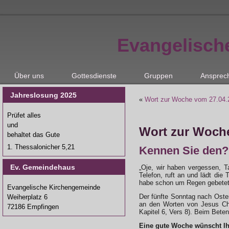
Evangelisch
Über uns
Gottesdienste
Gruppen
Ansprec
Jahreslosung 2025
«
Wort zur Woche vom 27.04.2
Prüfet alles
und
Wort zur Woche
behaltet das Gute
1. Thessalonicher 5,21
Kennen Sie den?
Ev. Gemeindehaus
„Oje, wir haben vergessen, T
Telefon, ruft an und lädt die
habe schon um Regen gebetet
Evangelische Kirchengemeinde
Der fünfte Sonntag nach Oster
Weiherplatz 6
an den Worten von Jesus Chris
72186 Empfingen
Kapitel 6, Vers 8). Beim Bete
Eine gute Woche wünscht Ihne