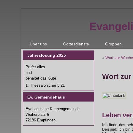
Evangel
Über uns
Gottesdienste
Gruppen
Jahreslosung 2025
«
Wort zur Woche
Prüfet alles
und
Wort zur
behaltet das Gute
1. Thessalonicher 5,21
Ev. Gemeindehaus
Evangelische Kirchengemeinde
Leben ver
Weiherplatz 6
72186 Empfingen
Ich finde das se
Beispiel: Ich bin