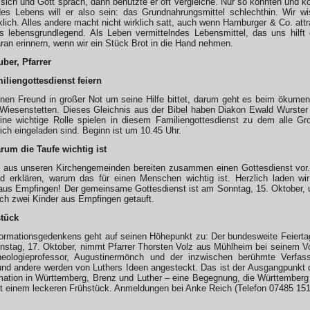
sich und Gott sprach, dann benutzte er oft Vergleiche. Nur so konnten und
 des Lebens will er also sein: das Grundnahrungsmittel schlechthin. Wir w
lich. Alles andere macht nicht wirklich satt, auch wenn Hamburger & Co. att
s lebensgrundlegend. Als Leben vermittelndes Lebensmittel, das uns hilft 
ran erinnern, wenn wir ein Stück Brot in die Hand nehmen.
uber, Pfarrer
liengottesdienst feiern
nen Freund in großer Not um seine Hilfe bittet, darum geht es beim ökumen
Wiesenstetten. Dieses Gleichnis aus der Bibel haben Diakon Ewald Wurster 
ne wichtige Rolle spielen in diesem Familiengottesdienst zu dem alle G
lich eingeladen sind. Beginn ist um 10.45 Uhr.
rum die Taufe wichtig ist
 aus unseren Kirchengemeinden bereiten zusammen einen Gottesdienst vor.
d erklären, warum das für einen Menschen wichtig ist. Herzlich laden w
aus Empfingen! Der gemeinsame Gottesdienst ist am Sonntag, 15. Oktober, u
ch zwei Kinder aus Empfingen getauft.
tück
ormationsgedenkens geht auf seinen Höhepunkt zu: Der bundesweite Feiert
stag, 17. Oktober, nimmt Pfarrer Thorsten Volz aus Mühlheim bei seinem Vo
heologieprofessor, Augustinermönch und der inzwischen berühmte Verfas
nd andere werden von Luthers Ideen angesteckt. Das ist der Ausgangpunkt d
ation in Württemberg, Brenz und Luther – eine Begegnung, die Württemberg v
t einem leckeren Frühstück. Anmeldungen bei Anke Reich (Telefon 07485 151