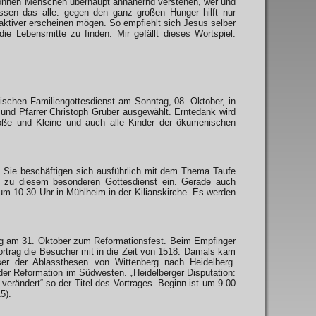
 können Menschen überhaupt annähernd verstehen, wer und
issen das alle: gegen den ganz großen Hunger hilft nur
raktiver erscheinen mögen. So empfiehlt sich Jesus selber
die Lebensmitte zu finden. Mir gefällt dieses Wortspiel.
ischen Familiengottesdienst am Sonntag, 08. Oktober, in
und Pfarrer Christoph Gruber ausgewählt. Erntedank wird
roße und Kleine und auch alle Kinder der ökumenischen
 Sie beschäftigen sich ausführlich mit dem Thema Taufe
ir zu diesem besonderen Gottesdienst ein. Gerade auch
m 10.30 Uhr in Mühlheim in der Kilianskirche. Es werden
ag am 31. Oktober zum Reformationsfest. Beim Empfinger
rtrag die Besucher mit in die Zeit von 1518. Damals kam
ser der Ablassthesen von Wittenberg nach Heidelberg.
er Reformation im Südwesten. „Heidelberger Disputation:
erändert“ so der Titel des Vortrages. Beginn ist um 9.00
5).