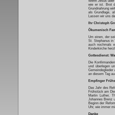
Wenn Jesus über 
wie er ist. Brot
Grundnahrung wirk
als Grundlage, al
Lassen wir uns da
Ihr Christoph Gr
Ökumenisch Fami
Um einen, der sei
St. Stephanus in 
auch nochmals ei
Kinderkirche herz
Gottesdienst: Wa
Die Konfirmanden
und überlegen un
Gemeindeglieder 
an diesem Tag au
Empfinger Frühs
Das Jahr des Ref
Frühstück am Dien
Martin Luther, T
Johannes Brenz u
Beginn der Reform
Uhr, wie immer mi
Danke