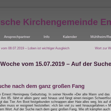
ische Kirchengemeinde E
Ansprechpartner
Info
Kalender
Mühlheim/Re
vom 08.07.2019 – Loben ist wichtiger Ausgleich
Wort zur W
 Woche vom 15.07.2019 – Auf der Such
uche nach dem ganz großen Fang
 Ernest Hemingway Geburtstag. In seiner Novelle »Der alte Mann und das 
t. Am 85. fährt er allein ganz weit hinaus und fängt einen riesigen Schwert
t das Tier. Am Boot festgebunden schnappen aber Haie alles weg, bis auf da
fen muss er resigniert feststellen: »Ich bin viel zu weit hinausgefahren.
em Wort. Auf der Suche nach dem ganz großen Fang. Wie oft kämpfen auch wi