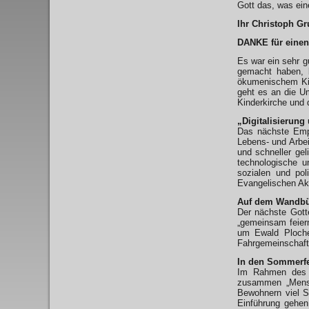
Gott das, was ei
Ihr Christoph Gr
DANKE für eine
Es war ein sehr g
gemacht haben, b
ökumenischem Kin
geht es an die U
Kinderkirche und 
„Digitalisierung
Das nächste Empf
Lebens- und Arbei
und schneller gel
technologische un
sozialen und poli
Evangelischen Ak
Auf dem Wandbüh
Der nächste Gott
„gemeinsam feier
um Ewald Plocher
Fahrgemeinschaft
In den Sommerfe
Im Rahmen des S
zusammen „Mensch
Bewohnern viel S
Einführung gehen