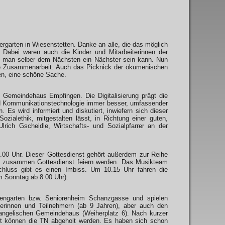
rgarten in Wiesenstetten. Danke an alle, die das möglich
 Dabei waren auch die Kinder und Mitarbeiterinnen der
ie man selber dem Nächsten ein Nächster sein kann. Nun
e Zusammenarbeit. Auch das Picknick der ökumenischen
ren, eine schöne Sache.
 Gemeindehaus Empfingen. Die Digitalisierung prägt die
 und Kommunikationstechnologie immer besser, umfassender
 Es wird informiert und diskutiert, inwiefern sich dieser
ozialethik, mitgestalten lässt, in Richtung einer guten,
Ulrich Gscheidle, Wirtschafts- und Sozialpfarrer an der
.00 Uhr. Dieser Gottesdienst gehört außerdem zur Reihe
n zusammen Gottesdienst feiern werden. Das Musikteam
schluss gibt es einen Imbiss. Um 10.15 Uhr fahren die
 Sonntag ab 8.00 Uhr).
ngarten bzw. Seniorenheim Schanzgasse und spielen
merinnen und Teilnehmern (ab 9 Jahren), aber auch den
vangelischen Gemeindehaus (Weiherplatz 6). Nach kurzer
rt können die TN abgeholt werden. Es haben sich schon