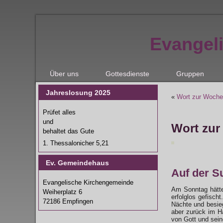
Evangel
Über uns
Gottesdienste
Gruppen
Jahreslosung 2025
«
Wort zur Woche 
Prüfet alles
und
Wort zur
behaltet das Gute
1. Thessalonicher 5,21
Ev. Gemeindehaus
Auf der S
Evangelische Kirchengemeinde
Am Sonntag hätte
Weiherplatz 6
erfolglos gefisch
72186 Empfingen
Nächte und besieg
aber zurück im Ha
von Gott und sein