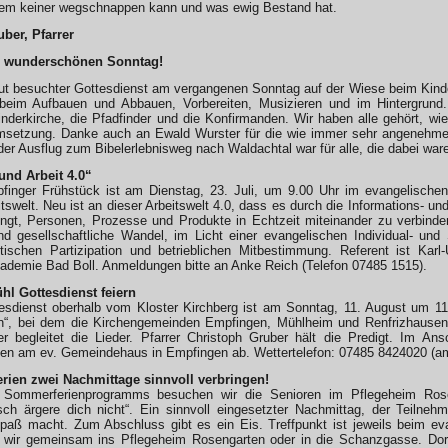
nem keiner wegschnappen kann und was ewig Bestand hat.
uber, Pfarrer
n wunderschönen Sonntag!
ut besuchter Gottesdienst am vergangenen Sonntag auf der Wiese beim Kinde
eim Aufbauen und Abbauen, Vorbereiten, Musizieren und im Hintergrund.
derkirche, die Pfadfinder und die Konfirmanden. Wir haben alle gehört, w
msetzung. Danke auch an Ewald Wurster für die wie immer sehr angenehm
der Ausflug zum Bibelerlebnisweg nach Waldachtal war für alle, die dabei wa
 und Arbeit 4.0“
inger Frühstück ist am Dienstag, 23. Juli, um 9.00 Uhr im evangelischen
tswelt. Neu ist an dieser Arbeitswelt 4.0, dass es durch die Informations-
ingt, Personen, Prozesse und Produkte in Echtzeit miteinander zu verbinden.
d gesellschaftliche Wandel, im Licht einer evangelischen Individual- und S
tischen Partizipation und betrieblichen Mitbestimmung. Referent ist Karl-
ademie Bad Boll. Anmeldungen bitte an Anke Reich (Telefon 07485 1515).
l Gottesdienst feiern
esdienst oberhalb vom Kloster Kirchberg ist am Sonntag, 11. August um 11
n“, bei dem die Kirchengemeinden Empfingen, Mühlheim und Renfrizhause
 begleitet die Lieder. Pfarrer Christoph Gruber hält die Predigt. Im An
en am ev. Gemeindehaus in Empfingen ab. Wettertelefon: 07485 8424020 (am
rien zwei Nachmittage sinnvoll verbringen!
ommerferienprogramms besuchen wir die Senioren im Pflegeheim Rose
 ärgere dich nicht“. Ein sinnvoll eingesetzter Nachmittag, der Teilneh
paß macht. Zum Abschluss gibt es ein Eis. Treffpunkt ist jeweils beim e
 wir gemeinsam ins Pflegeheim Rosengarten oder in die Schanzgasse. Do