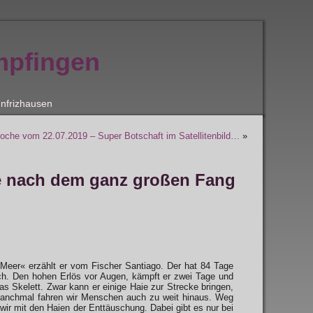
mpfingen
nfrizhausen
oche vom 22.07.2019 – Super Botschaft im Satellitenbild…
»
e nach dem ganz großen Fang
Meer« erzählt er vom Fischer Santiago. Der hat 84 Tage
fisch. Den hohen Erlös vor Augen, kämpft er zwei Tage und
s Skelett. Zwar kann er einige Haie zur Strecke bringen,
« Manchmal fahren wir Menschen auch zu weit hinaus. Weg
r mit den Haien der Enttäuschung. Dabei gibt es nur bei