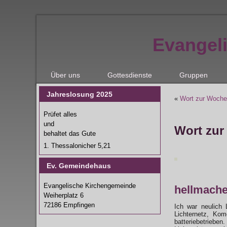
Evangel
Über uns
Gottesdienste
Gruppen
Jahreslosung 2025
«
Wort zur Woche 
Prüfet alles
und
Wort zur
behaltet das Gute
1. Thessalonicher 5,21
Ev. Gemeindehaus
Evangelische Kirchengemeinde
hellmach
Weiherplatz 6
72186 Empfingen
Ich war neulich 
Lichternetz, Kom
batteriebetriebe