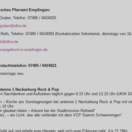
isches Pfarramt Empfingen:
 Gruber, Telefon: 07485 / 8424020
.gruber@elkw.de
 Roth, Telefon: 07485 / 8424093 (Kontaktzeiten Sekretariat, dienstags von 16
th@elkw.de
vangelisch-in-empfingen.de
dachtstelefon: 07485 / 8424021
nnerstags neu.
ntenne 1 Neckarburg Rock & Pop
 Nachdenken und Auftanken täglich gegen 9.15 Uhr und 13.15 Uhr (UKW 10
h – Kirche am Sonntagmorgen bei antenne 1 Neckarburg Rock & Pop mit int
s 10 Uhr:
 glauben leben – Advent bei der Stadtmission Rottweil“
etz, – ein Licht, das alle verbindet mit dem VCP Stamm Schwenningen“
eht auf und erhebt eure Häupter, weil sich eure Erlösung naht. (Lk 21,28b)