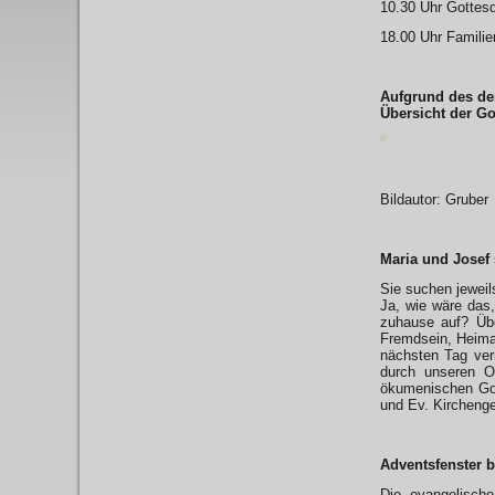
10.30 Uhr Gottesd
18.00 Uhr Famili
Aufgrund des de
Übersicht der G
Bildautor: Gruber
Maria und Josef
Sie suchen jeweil
Ja, wie wäre das
zuhause auf? Üb
Fremdsein, Heimat
nächsten Tag verm
durch unseren O
ökumenischen Got
und Ev. Kircheng
Adventsfenster 
Die evangelisch