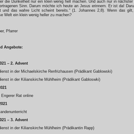
er die Dunkelheit nur ein klein wenig hell machen. Und auch nur in nächster
rtragenen Sinn. Darum möchte ich heute an Jesus erinnern. Er ist da! Darum
ht und das wahre Licht scheint bereits.“ (1. Johannes 2,8). Wenn das gilt
se Welt ein klein wenig heller zu machen?
er, Pfarrer
nd Angebote:
021 – 2. Advent
ienst in der Michaelskirche Renfrizhausen (Prädikant Gablowski)
ienst in der Kilianskirche Mühlheim (Prädikant Gabloswki)
2021
 Engerer Rat online
2021
andenunterricht
021 – 3. Advent
ienst in der Kilianskirche Mühlheim (Prädikantin Rapp)