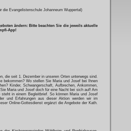
ür die Evangelistenschule Johanneum Wuppertal)
ten ändern: Bitte beachten Sie die jeweils aktuelle
mpfi-App!
en, die seit 1. Dezember in unseren Orten unterwegs sind.
sie bekommen? Wo stellen Sie Maria und Josef bei Ihnen
hen? Kinder, Schwangerschaft, Aufbrechen, Ankommen,
Sie Maria und Josef doch für eine Nacht bei sich auf! Am
e steht in einem Begleitbrief. So können Maria und Josef
der und Erfahrungen aus dieser Aktion werden wir im
eser Online-Gottesdienst ergänzt die Angebote der Kath.
ang der Kirchengemeinden Mühlheim und Renfrizhausen.