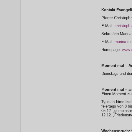
Kontakt Evangel
Pfarrer Christoph
E-Mail:
christoph
Sekretärin Marina
E-Mail:
marina.ro
Homepage:
www.e
Moment mal – An
Dienstags und do
M
oment mal – a
Einen Moment zum
Typisch himmlisc
feiertags von 8 bi
05.12. „gemeinsam
12.12. „Friedensn
Wochenspruch:
S