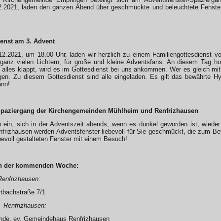
12.2021, laden den ganzen Abend über geschmückte und beleuchtete Fens
ienst am 3. Advent
2.2021, um 18.00 Uhr, laden wir herzlich zu einem Familiengottesdienst 
 ganz vielen Lichtern, für große und kleine Adventsfans. An diesem Tag ho
alles klappt, wird es im Gottesdienst bei uns ankommen. Wer es gleich mit
ngen. Zu diesem Gottesdienst sind alle eingeladen. Es gilt das bewährte H
ann!
Spaziergang der Kirchengemeinden Mühlheim und Renfrizhausen
ch ein, sich in der Adventszeit abends, wenn es dunkel geworden ist, wied
rizhausen werden Adventsfenster liebevoll für Sie geschmückt, die zum Bet
ebevoll gestalteten Fenster mit einem Besuch!
 in der kommenden Woche:
 Renfrizhausen:
rtbachstraße 7/1
– Renfrizhausen:
nde, ev. Gemeindehaus Renfrizhausen