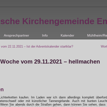
ische Kirchengemeinde E
Ansprechpartner
Info
Kalender
Mühlheim/Re
vom 22.11.2021 – Ist der Adventskalender startklar?
Wor
 Woche vom 29.11.2021 – hellmachen
en
Lichterketten kaufen. Im Laden war ich dann allerdings komplett überfor
etenschweif oder mit künstlicher Tannengirlande. Auch mit bunten Leuc
n. Wenn Sie abends durch die Straßen gehen, dann können Sie sehen, dass