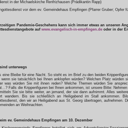
ienst in der Michaelskirche Renfrizhausen (Prädikantin Rapp)
engottesdienst vor dem ev. Gemeindehaus Empfingen (Pfarrer Gruber; Opfer f
rzeitigen Pandemie-Geschehens kann sich immer etwas an unseren Angebo
ottesdienstangebote auf
www.evangelisch-in-empfingen.de
oder in der E
 sind unterwegs
s eine Bleibe für eine Nacht. So steht es im Brief zu den beiden Krippenfigur
, wenn sie tatsächlich bei Ihnen anklopfen würden? Welchen Platz würden 
er was würden Sie mit ihnen reden? Welche Themen würden Sie ansprec
…? Falls die Krippenfiguren bei Ihnen ankommen, ist unsere Bitte: Nehmen 
itteln Sie sie bitte weiter, an jemand, der sie dann aufnimmt. Alles weiter
rt wandern. Bis sie schließlich an Heiligabend im Stall ankommen. Bil
tesdienst, den wir an Heiligabend aus St. Georg übertragen, aufnehmen. Di
emeinden an Weihnachten.
beim ev. Gemeindehaus Empfingen am 10. Dezember
e Kirchengemeinde Empfingen beteiligt sich am Adventsfenster-Spazierg