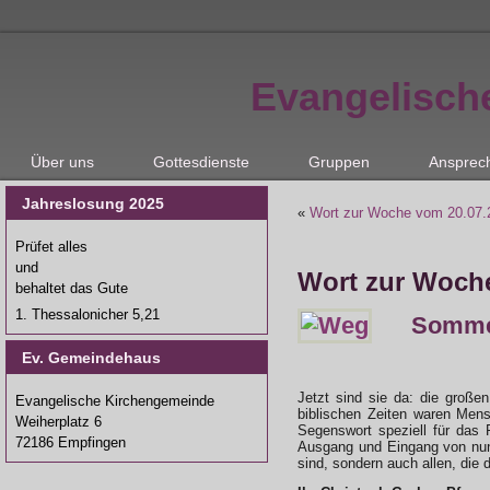
Evangelisch
Über uns
Gottesdienste
Gruppen
Ansprec
Jahreslosung 2025
«
Wort zur Woche vom 20.07.2
Prüfet alles
und
Wort zur Woche
behaltet das Gute
1. Thessalonicher 5,21
Sommer
Ev. Gemeindehaus
Jetzt sind sie da: die große
Evangelische Kirchengemeinde
biblischen Zeiten waren Mens
Weiherplatz 6
Segenswort speziell für das 
72186 Empfingen
Ausgang und Eingang von nun 
sind, sondern auch allen, die 