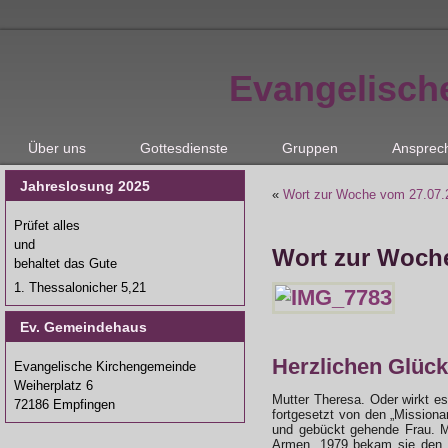
Evangelisch
Über uns
Gottesdienste
Gruppen
Ansprec
Jahreslosung 2025
«
Wort zur Woche vom 27.07.
Prüfet alles
und
Wort zur Woch
behaltet das Gute
1. Thessalonicher 5,21
Ev. Gemeindehaus
Herzlichen Glü
Evangelische Kirchengemeinde
Weiherplatz 6
Mutter Theresa. Oder wirkt e
72186 Empfingen
fortgesetzt von den „Missiona
und gebückt gehende Frau. Mi
Armen. 1979 bekam sie den Fr