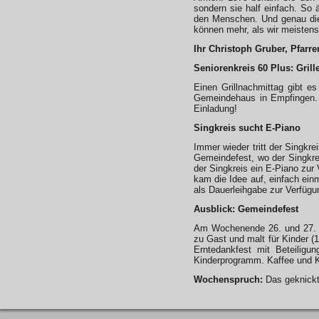
sondern sie half einfach. So 
den Menschen. Und genau dies
können mehr, als wir meisten
Ihr Christoph Gruber, Pfarrer
Seniorenkreis 60 Plus: Grill
Einen Grillnachmittag gibt 
Gemeindehaus in Empfingen. 
Einladung!
Singkreis sucht E-Piano
Immer wieder tritt der Singk
Gemeindefest, wo der Singkre
der Singkreis ein E-Piano zur
kam die Idee auf, einfach ein
als Dauerleihgabe zur Verfügun
Ausblick:
Gemeindefest
Am Wochenende 26. und 27. S
zu Gast und malt für Kinder (
Erntedankfest mit Beteilig
Kinderprogramm. Kaffee und K
Wochenspruch:
Das geknickte