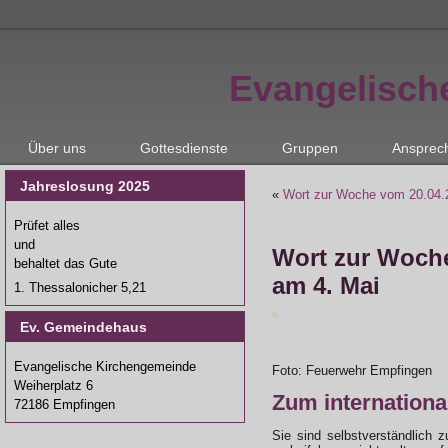
Evangelisch
Über uns
Gottesdienste
Gruppen
Ansprec
Jahreslosung 2025
«
Wort zur Woche vom 20.04.2
Prüfet alles
und
Wort zur Woche
behaltet das Gute
am 4. Mai
1. Thessalonicher 5,21
Ev. Gemeindehaus
Evangelische Kirchengemeinde
Foto: Feuerwehr Empfingen
Weiherplatz 6
Zum internationa
72186 Empfingen
Sie sind selbstverständlich 