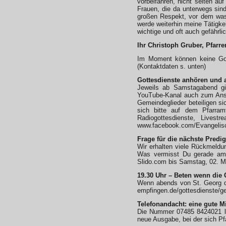
vorbeifahren, nicht selten a
Frauen, die da unterwegs sin
großen Respekt, vor dem was 
werde weiterhin meine Tätigke
wichtige und oft auch gefährli
Ihr Christoph Gruber, Pfarre
Im Moment können keine Gotte
(Kontaktdaten s. unten)
Gottesdienste anhören und 
Jeweils ab Samstagabend gib
YouTube-Kanal auch zum Ansch
Gemeindeglieder beteiligen s
sich bitte auf dem Pfarram
Radiogottesdienste, Livest
www.facebook.com/Evangelis
Frage für die nächste Predig
Wir erhalten viele Rückmeldun
Was vermisst Du gerade am 
Slido.com bis Samstag, 02. M
19.30 Uhr – Beten wenn die 
Wenn abends von St. Georg die
empfingen.de/gottesdienste/g
Telefonandacht: eine gute M
Die Nummer 07485 8424021 lei
neue Ausgabe, bei der sich Pf