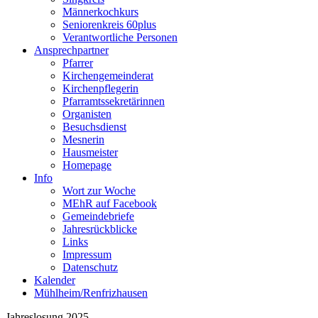
Männerkochkurs
Seniorenkreis 60plus
Verantwortliche Personen
Ansprechpartner
Pfarrer
Kirchengemeinderat
Kirchenpflegerin
Pfarramtssekretärinnen
Organisten
Besuchsdienst
Mesnerin
Hausmeister
Homepage
Info
Wort zur Woche
MEhR auf Facebook
Gemeindebriefe
Jahresrückblicke
Links
Impressum
Datenschutz
Kalender
Mühlheim/Renfrizhausen
Jahreslosung 2025