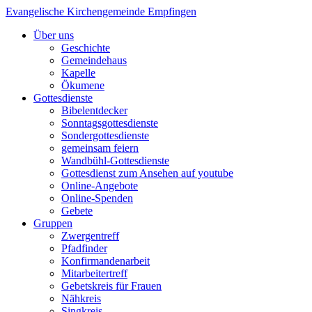
Evangelische Kirchengemeinde Empfingen
Über uns
Geschichte
Gemeindehaus
Kapelle
Ökumene
Gottesdienste
Bibelentdecker
Sonntagsgottesdienste
Sondergottesdienste
gemeinsam feiern
Wandbühl-Gottesdienste
Gottesdienst zum Ansehen auf youtube
Online-Angebote
Online-Spenden
Gebete
Gruppen
Zwergentreff
Pfadfinder
Konfirmandenarbeit
Mitarbeitertreff
Gebetskreis für Frauen
Nähkreis
Singkreis