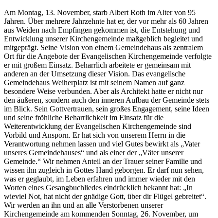
Am Montag, 13. November, starb Albert Roth im Alter von 95
Jahren. Über mehrere Jahrzehnte hat er, der vor mehr als 60 Jahren
aus Weiden nach Empfingen gekommen ist, die Entstehung und
Entwicklung unserer Kirchengemeinde maßgeblich begleitet und
mitgeprägt. Seine Vision von einem Gemeindehaus als zentralem
Ort für die Angebote der Evangelischen Kirchengemeinde verfolgte
er mit großem Einsatz. Beharrlich arbeitete er gemeinsam mit
anderen an der Umsetzung dieser Vision. Das evangelische
Gemeindehaus Weiherplatz ist mit seinem Namen auf ganz
besondere Weise verbunden. Aber als Architekt hatte er nicht nur
den äußeren, sondern auch den inneren Aufbau der Gemeinde stets
im Blick. Sein Gottvertrauen, sein großes Engagement, seine Ideen
und seine fröhliche Beharrlichkeit im Einsatz für die
Weiterentwicklung der Evangelischen Kirchengemeinde sind
Vorbild und Ansporn. Er hat sich von unserem Herrn in die
Verantwortung nehmen lassen und viel Gutes bewirkt als „Vater
unseres Gemeindehauses“ und als einer der „Väter unserer
Gemeinde.“ Wir nehmen Anteil an der Trauer seiner Familie und
wissen ihn zugleich in Gottes Hand geborgen. Er darf nun sehen,
was er geglaubt, im Leben erfahren und immer wieder mit den
Worten eines Gesangbuchliedes eindrücklich bekannt hat: „In
wieviel Not, hat nicht der gnädige Gott, über dir Flügel gebreitet“.
Wir werden an ihn und an alle Verstorbenen unserer
Kirchengemeinde am kommenden Sonntag, 26. November, um