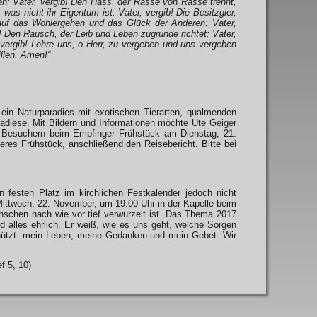
en: Vater, vergib! Den Hass, der Rasse von Rasse trennt,
as nicht ihr Eigentum ist: Vater, vergib! Die Besitzgier,
 auf das Wohlergehen und das Glück der Anderen: Vater,
! Den Rausch, der Leib und Leben zugrunde richtet: Vater,
, vergib! Lehre uns, o Herr, zu vergeben und uns vergeben
illen. Amen!“
ein Naturparadies mit exotischen Tierarten, qualmenden
radiese. Mit Bildern und Informationen möchte Ute Geiger
n Besuchern beim Empfinger Frühstück am Dienstag, 21.
res Frühstück, anschließend den Reisebericht. Bitte bei
 festen Platz im kirchlichen Festkalender jedoch nicht
Mittwoch, 22. November, um 19.00 Uhr in der Kapelle beim
nschen nach wie vor tief verwurzelt ist. Das Thema 2017
d alles ehrlich. Er weiß, wie es uns geht, welche Sorgen
schützt: mein Leben, meine Gedanken und mein Gebet. Wir
f 5, 10)