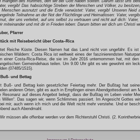
d mangeln des Ruhmes, den wir bei Gott haben sollten. Darum lasst uns bet
ter, vergib! Das habsüchtige Streben der Menschen und Völker, zu besitzen, w
er Menschen ausnutzt und die Erde verwüstet: Vater, vergib! Unseren Neid
ngelnde Teilnahme an der Not der Flüchtlinge und Heimatlosen: Vater, vergib
ut, der uns verleitet, auf uns selbst zu vertrauen und nicht auf dich: Vater
r miteinander und mit dir in Frieden leben: Darum bitten wir dich um Christi w
uber, Pfarrer
tück mit Reisebericht über Costa–Rica
tet Reiche Küste. Diesen Namen hat das Land nicht von ungefähr. Es ist 
ischen Wäldern: Costa Rica ist weltweit eines der faszinierendsten Naturpa
on einer Costa-Rica-Reise, die sie im Jahr 2016 unternommen hat, mit de
ngelischen Gemeindehaus teilen. Um 9.00 Uhr gibt es wie gewohnt ein lecke
den (07485/1515).
 Buß- und Bettag
st Buß- und Bettag kein gesetzlicher Feiertag mehr. Der Bußtag hat seinen
vielen anderen Orten, gibt es auch in Empfingen einen Abendgottesdienst am 
he Resonanz auf dieses Angebot belegt, dass der Bußtag im Leben vieler Me
 Willen“. Das sagen wir, wenn Schlimmes passiert. Im Angesicht Gottes wir
t bei mir, auch wenn ich mich und die Welt nicht mehr verstehe. Und er be
 Abend auch Abendmahl.
ir müssen alle offenbar werden vor dem Richterstuhl Christi. (2. Korintherbrie