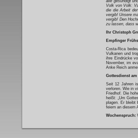
alle gesündigt un
Volk von Volk: Va
die die Arbeit d
vergib! Unsere ma
vergib! Den Hochm
zu lassen, dass wi
Ihr Christoph Gr
Empfinger Frühs
Costa-Rica bedeu
Vulkanen und trop
ihre Eindrücke v
November, im eva
Anke Reich anmel
Gottesdienst am
Seit 12 Jahren i
verloren. Wie in 
Friedhof. Die ho
heißt: „Um Gottes
plagen. Er bleib
feiern an diesem
Wochenspruch:
W