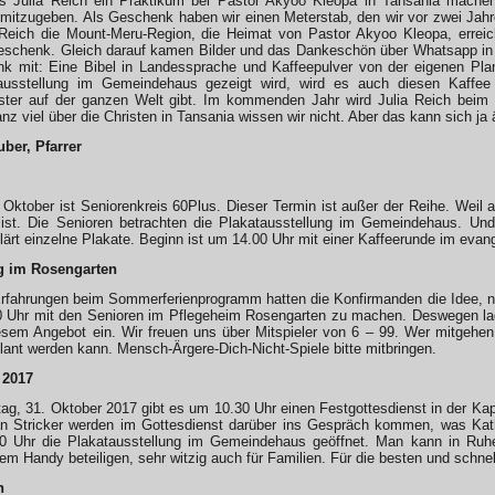
ss Julia Reich ein Praktikum bei Pastor Akyoo Kleopa in Tansania machen
itzugeben. Als Geschenk haben wir einen Meterstab, den wir vor zwei Jahren
Reich die Mount-Meru-Region, die Heimat von Pastor Akyoo Kleopa, erreic
schenk. Gleich darauf kamen Bilder und das Dankeschön über Whatsapp in E
k mit: Eine Bibel in Landessprache und Kaffeepulver von der eigenen Pl
ausstellung im Gemeindehaus gezeigt wird, wird es auch diesen Kaffe
ter auf der ganzen Welt gibt. Im kommenden Jahr wird Julia Reich beim 
anz viel über die Christen in Tansania wissen wir nicht. Aber das kann sich ja
uber, Pfarrer
Oktober ist Seniorenkreis 60Plus. Dieser Termin ist außer der Reihe. Weil
 ist. Die Senioren betrachten die Plakatausstellung im Gemeindehaus. 
klärt einzelne Plakate. Beginn ist um 14.00 Uhr mit einer Kaffeerunde im e
g im Rosengarten
rfahrungen beim Sommerferienprogramm hatten die Konfirmanden die Idee, 
 Uhr mit den Senioren im Pflegeheim Rosengarten zu machen. Deswegen laden
esem Angebot ein. Wir freuen uns über Mitspieler von 6 – 99. Wer mitgehen 
lant werden kann. Mensch-Ärgere-Dich-Nicht-Spiele bitte mitbringen.
 2017
g, 31. Oktober 2017 gibt es um 10.30 Uhr einen Festgottesdienst in der Kapel
n Stricker werden im Gottesdienst darüber ins Gespräch kommen, was Kath
0 Uhr die Plakatausstellung im Gemeindehaus geöffnet. Man kann in Ruhe 
dem Handy beteiligen, sehr witzig auch für Familien. Für die besten und schne
n