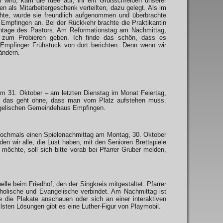
 wird, kam die Idee auf, ihr ein Grußschreiben unserer
 als Mitarbeitergeschenk verteilten, dazu gelegt. Als im
hte, wurde sie freundlich aufgenommen und überbrachte
mpfingen an. Bei der Rückkehr brachte die Praktikantin
antage des Pastors. Am Reformationstag am Nachmittag,
e zum Probieren geben. Ich finde das schön, dass es
Empfinger Frühstück von dort berichten. Denn wenn wir
 ändern.
 am 31. Oktober – am letzten Dienstag im Monat Feiertag,
Und das geht ohne, dass man vom Platz aufstehen muss.
vangelischen Gemeindehaus Empfingen.
nochmals einen Spielenachmittag am Montag, 30. Oktober
 wir alle, die Lust haben, mit den Senioren Brettspiele
möchte, soll sich bitte vorab bei Pfarrer Gruber melden,
le beim Friedhof, den der Singkreis mitgestaltet. Pfarrer
olische und Evangelische verbindet. Am Nachmittag ist
die Plakate anschauen oder sich an einer interaktiven
llsten Lösungen gibt es eine Luther-Figur von Playmobil.