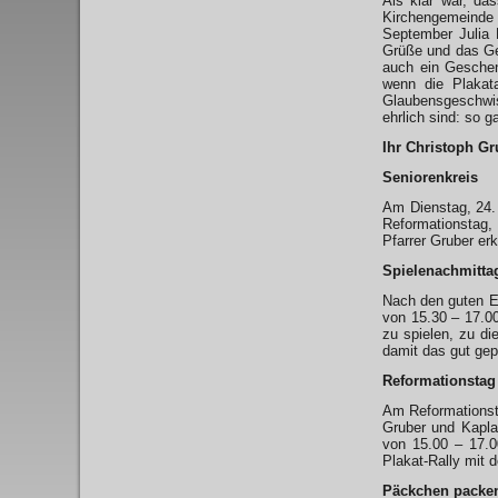
Als klar war, da
Kirchengemeinde m
September Julia 
Grüße und das Ge
auch ein Geschen
wenn die Plakat
Glaubensgeschwis
ehrlich sind: so g
Ihr Christoph Gr
Seniorenkreis
Am Dienstag, 24. 
Reformationstag,
Pfarrer Gruber er
Spielenachmitta
Nach den guten E
von 15.30 – 17.00
zu spielen, zu di
damit das gut gep
Reformationstag
Am Reformationsta
Gruber und Kapla
von 15.00 – 17.0
Plakat-Rally mit 
Päckchen packe