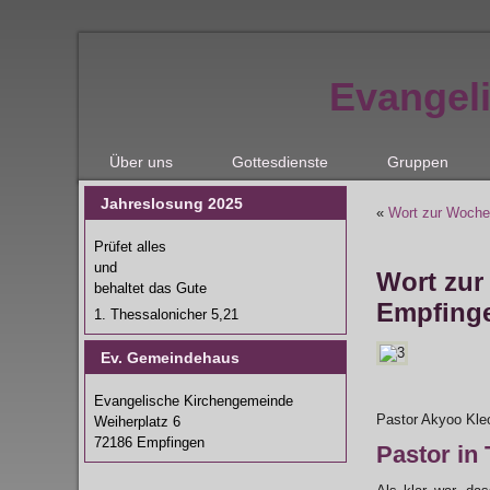
Evangel
Über uns
Gottesdienste
Gruppen
Jahreslosung 2025
«
Wort zur Woche
Prüfet alles
und
Wort zur
behaltet das Gute
Empfing
1. Thessalonicher 5,21
Ev. Gemeindehaus
Evangelische Kirchengemeinde
Pastor Akyoo Kleo
Weiherplatz 6
72186 Empfingen
Pastor in