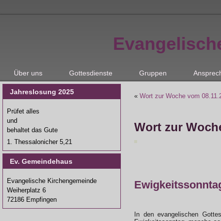
Evangelisch
Über uns
Gottesdienste
Gruppen
Ansprec
Jahreslosung 2025
«
Wort zur Woche vom 08.11.
Prüfet alles
und
Wort zur Woche
behaltet das Gute
1. Thessalonicher 5,21
Ev. Gemeindehaus
Evangelische Kirchengemeinde
Ewigkeitssonnta
Weiherplatz 6
72186 Empfingen
In den evangelischen Gotte