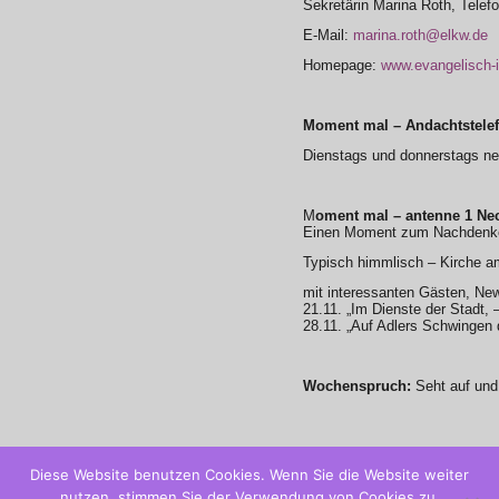
Sekretärin Marina Roth, Telef
E-Mail:
marina.roth@elkw.de
Homepage:
www.evangelisch-
Moment mal – Andachtstelef
Dienstags und donnerstags ne
M
oment mal – antenne 1 Ne
Einen Moment zum Nachdenken
Typisch himmlisch – Kirche 
mit interessanten Gästen, New
21.11. „Im Dienste der Stadt,
28.11. „Auf Adlers Schwingen 
Wochenspruch:
Seht auf und 
Diese Website benutzen Cookies. Wenn Sie die Website weiter
nutzen, stimmen Sie der Verwendung von Cookies zu.