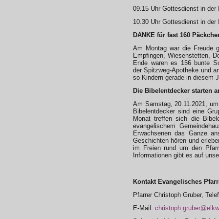
09.15 Uhr Gottesdienst in der
10.30 Uhr Gottesdienst in der
DANKE für fast 160 Päckche
Am Montag war die Freude g
Empfingen, Wiesenstetten, 
Ende waren es 156 bunte Sch
der Spitzweg-Apotheke und a
so Kindern gerade in diesem 
Die Bibelentdecker starten a
Am Samstag, 20.11.2021, um 1
Bibelentdecker sind eine Gr
Monat treffen sich die Bibe
evangelischem Gemeindehaus 
Erwachsenen das Ganze ans
Geschichten hören und erleben,
im Freien rund um den Pfarrs
Informationen gibt es auf un
Kontakt Evangelisches Pfar
Pfarrer Christoph Gruber, Tel
E-Mail:
christoph.gruber@elkw