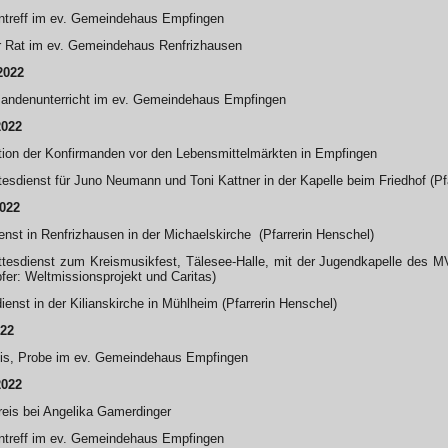
ntreff im ev. Gemeindehaus Empfingen
r Rat im ev. Gemeindehaus Renfrizhausen
2022
mandenunterricht im ev. Gemeindehaus Empfingen
2022
tion der Konfirmanden vor den Lebensmittelmärkten in Empfingen
tesdienst für Juno Neumann und Toni Kattner in der Kapelle beim Friedhof (Pf
2022
enst in Renfrizhausen in der Michaelskirche (Pfarrerin Henschel)
tesdienst zum Kreismusikfest, Tälesee-Halle, mit der Jugendkapelle des MV
pfer: Weltmissionsprojekt und Caritas)
ienst in der Kilianskirche in Mühlheim (Pfarrerin Henschel)
022
eis, Probe im ev. Gemeindehaus Empfingen
2022
eis bei Angelika Gamerdinger
ntreff im ev. Gemeindehaus Empfingen