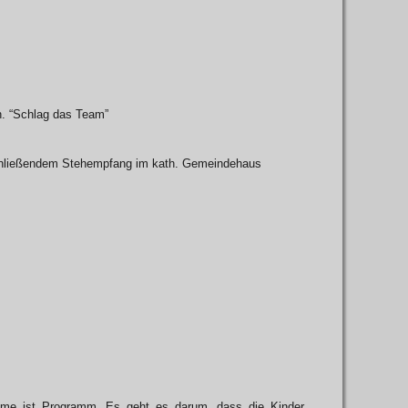
n. “Schlag das Team”
nschließendem Stehempfang im kath. Gemeindehaus
ame ist Programm. Es geht es darum, dass die Kinder