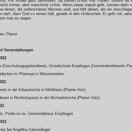
roß. Für Kinder ganz besonders, da fließen schon mal Tränen. Stimmt es ei
 nicht immer, aber manchmal schon. Wenn etwas kaputt geht, können darin n
e denen, die zerbrochenen Herzens sind, und hilft denen, die ein zerschlag
darf, dass Gott zu einem hält, gerade in den Umbrüchen. Er geht mit, wenn
nn man es wagen.
er, Pfarrer
nd Veranstaltungen
2022
r Einschulungsgottesdienst, Grundschule Empfingen (Gemeindereferentin Perk
tdecker im Pfarrsaal in Wiesenstetten
2022
nst in der Kilianskirche in Mühlheim (Pfarrer Volz)
ienst in Renfrizhausen in der Michaelskirche (Pfarrer Volz)
022
eis, Probe im ev. Gemeindehaus Empfingen
2022
eis bei Angelika Gamerdinger