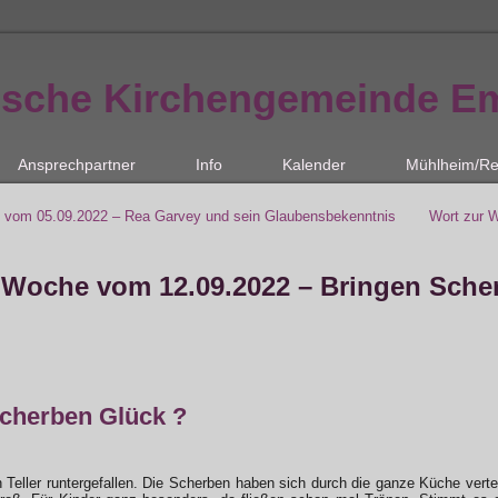
ische Kirchengemeinde E
Ansprechpartner
Info
Kalender
Mühlheim/Re
 vom 05.09.2022 – Rea Garvey und sein Glaubensbekenntnis
Wort zur 
 Woche vom 12.09.2022 – Bringen Sche
cherben Glück ?
in Teller runtergefallen. Die Scherben haben sich durch die ganze Küche vert