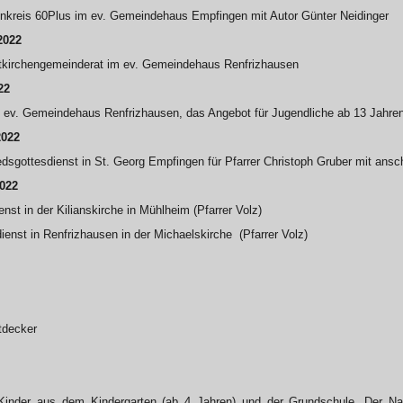
enkreis 60Plus im ev. Gemeindehaus Empfingen mit Autor Günter Neidinger
2022
kirchengemeinderat im ev. Gemeindehaus Renfrizhausen
22
 ev. Gemeindehaus Renfrizhausen, das Angebot für Jugendliche ab 13 Jahre
2022
edsgottesdienst in St. Georg Empfingen für Pfarrer Christoph Gruber mit a
2022
nst in der Kilianskirche in Mühlheim (Pfarrer Volz)
ienst in Renfrizhausen in der Michaelskirche (Pfarrer Volz)
ntdecker
 Kinder aus dem Kindergarten (ab 4 Jahren) und der Grundschule. Der N