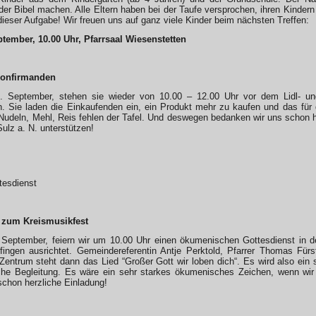
er Bibel machen. Alle Eltern haben bei der Taufe versprochen, ihren Kinder
 dieser Aufgabe! Wir freuen uns auf ganz viele Kinder beim nächsten Treffen:
tember, 10.00 Uhr, Pfarrsaal Wiesenstetten
 Konfirmanden
 September, stehen sie wieder von 10.00 – 12.00 Uhr vor dem Lidl- und
 Sie laden die Einkaufenden ein, ein Produkt mehr zu kaufen und das für d
Nudeln, Mehl, Reis fehlen der Tafel. Und deswegen bedanken wir uns schon he
Sulz a. N. unterstützen!
tesdienst
t zum Kreismusikfest
September, feiern wir um 10.00 Uhr einen ökumenischen Gottesdienst in der
ingen ausrichtet. Gemeindereferentin Antje Perktold, Pfarrer Thomas Für
Zentrum steht dann das Lied “Großer Gott wir loben dich“. Es wird also ein 
sche Begleitung. Es wäre ein sehr starkes ökumenisches Zeichen, wenn wi
chon herzliche Einladung!