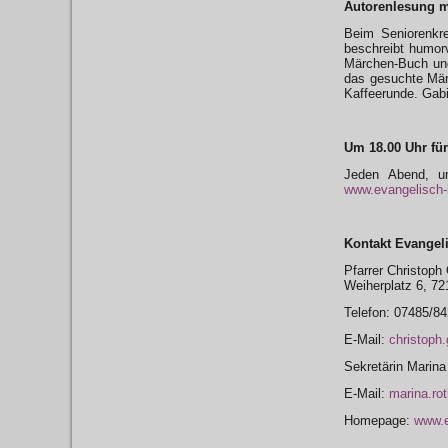
Autorenlesung m
Beim Seniorenkr
beschreibt humorv
Märchen-Buch und
das gesuchte Märc
Kaffeerunde. Gabi
Um 18.00 Uhr für
Jeden Abend, um
www.evangelisch-
Kontakt Evangel
Pfarrer Christoph
Weiherplatz 6, 7
Telefon: 07485/8
E-Mail:
christoph
Sekretärin Marina
E-Mail:
marina.ro
Homepage:
www.e