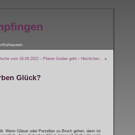
mpfingen
nfrizhausen
Woche vom 19.09.2022 – Pfarrer Gruber geht – Herzlichen…
»
rben Glück?
eilt. Wenn Gläser oder Porzellan zu Bruch gehen, dann ist