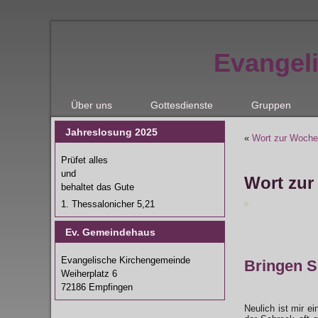
Evangel
Über uns
Gottesdienste
Gruppen
Jahreslosung 2025
«
Wort zur Woche
Prüfet alles
und
Wort zur
behaltet das Gute
1. Thessalonicher 5,21
Ev. Gemeindehaus
Evangelische Kirchengemeinde
Bringen S
Weiherplatz 6
72186 Empfingen
Neulich ist mir e