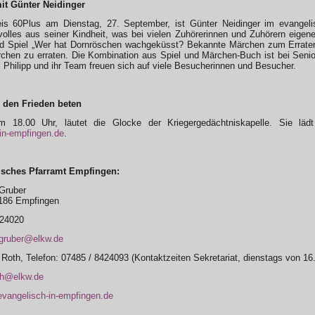
it Günter Neidinger
eis 60Plus am Dienstag, 27. September, ist Günter Neidinger im evange
olles aus seiner Kindheit, was bei vielen Zuhörerinnen und Zuhörern eigen
 Spiel „Wer hat Dornröschen wachgeküsst? Bekannte Märchen zum Erraten u
hen zu erraten. Die Kombination aus Spiel und Märchen-Buch ist bei Senior
 Philipp und ihr Team freuen sich auf viele Besucherinnen und Besucher.
 den Frieden beten
 18.00 Uhr, läutet die Glocke der Kriegergedächtniskapelle. Sie lä
in-empfingen.de
.
isches Pfarramt Empfingen:
 Gruber
2186 Empfingen
424020
.gruber@elkw.de
 Roth, Telefon: 07485 / 8424093 (Kontaktzeiten Sekretariat, dienstags von 16
th@elkw.de
vangelisch-in-empfingen.de