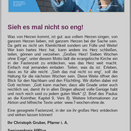
Sieh es mal nicht so eng!
Was von Herzen kommt, ist gut: aus vollem Herzen singen, von
ganzem Herzen lieben, mit ganzem Herzen bei der Sache sein.
Da geht es nicht um Kleinlichkeit sondern um Fülle und Weite!
Wer kein hartes Herz hat, kann andere ins Herz schließen,
teilen, gönnen und verzeihen. „Großes Herz! Sieben Wochen
ohne Enge“, unter diesem Motto lädt die evangelische Kirche ein
in der Fastenzeit zu entdecken, was das Herz weit macht.
Einfach mal jemanden einladen. Teilen, was da ist. Erleben,
dass es für alle reicht. „Sieh das mal nicht so eng“, soll die
Haltung für die nächsten Wochen sein. Diese Weite öffnet den
Blick für den Nachbarn und den Flüchtling. Wir dürfen dabei mit
Gott rechnen: „Gott kann machen, dass alle Gnade unter euch
reichlich sei, damit ihr in allen Dingen allezeit volle Genüge habt
und noch reich seid zu jedem guten Werk“ (2. Brief des Paulus
an die Korinther, Kapitel 9, Vers 8). Weitere Informationen zur
Aktion und hilfreiche Texte unter: www.7-wochen-ohne.de.
Eine gesegnete Fastenzeit, in der sie ihr großes Herz entdecken
und wirken lassen können!
Ihr Christoph Gruber, Pfarrer i. A.
Seniorenkreis 60Plus