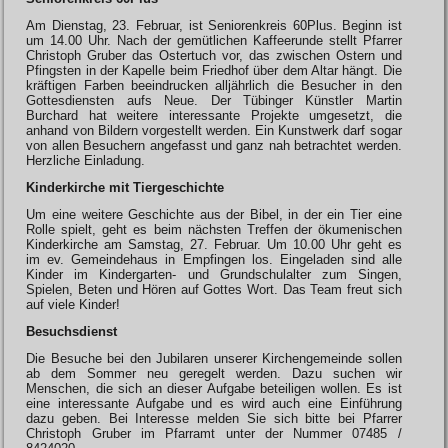
Am Dienstag, 23. Februar, ist Seniorenkreis 60Plus. Beginn ist
um 14.00 Uhr. Nach der gemütlichen Kaffeerunde stellt Pfarrer
Christoph Gruber das Ostertuch vor, das zwischen Ostern und
Pfingsten in der Kapelle beim Friedhof über dem Altar hängt. Die
kräftigen Farben beeindrucken alljährlich die Besucher in den
Gottesdiensten aufs Neue. Der Tübinger Künstler Martin
Burchard hat weitere interessante Projekte umgesetzt, die
anhand von Bildern vorgestellt werden. Ein Kunstwerk darf sogar
von allen Besuchern angefasst und ganz nah betrachtet werden.
Herzliche Einladung.
Kinderkirche mit Tiergeschichte
Um eine weitere Geschichte aus der Bibel, in der ein Tier eine
Rolle spielt, geht es beim nächsten Treffen der ökumenischen
Kinderkirche am Samstag, 27. Februar. Um 10.00 Uhr geht es
im ev. Gemeindehaus in Empfingen los. Eingeladen sind alle
Kinder im Kindergarten- und Grundschulalter zum Singen,
Spielen, Beten und Hören auf Gottes Wort. Das Team freut sich
auf viele Kinder!
Besuchsdienst
Die Besuche bei den Jubilaren unserer Kirchengemeinde sollen
ab dem Sommer neu geregelt werden. Dazu suchen wir
Menschen, die sich an dieser Aufgabe beteiligen wollen. Es ist
eine interessante Aufgabe und es wird auch eine Einführung
dazu geben. Bei Interesse melden Sie sich bitte bei Pfarrer
Christoph Gruber im Pfarramt unter der Nummer 07485 /