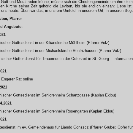
 Gott und Moral reden könne, müsse sich die Christengemeinde um ihre elem
en Kirche seiner Zeit gehörig die Leviten, bis sie endlich einsah: Liebe is
 uns heute. Üben wir das, in unsrem Umfeld, in unserem Ort, in unseren Be
uber, Pfarrer
nd Angebote:
021
ischer Gottesdienst in der Kilianskirche Mühlheim (Pfarrer Volz)
ischer Gottesdienst in der Michaelskirche Renfrizhausen (Pfarrer Volz)
scher Gottesdienst für Trauernde in der Osterzeit in St. Georg – Information
2021
 Engerer Rat online
2021
ischer Gottesdienst im Seniorenheim Schanzgasse (Kaplan Eklou)
4.2021
ischer Gottesdienst im Seniorenheim Rosengarten (Kaplan Eklou)
2021
tesdienst im ev. Gemeindehaus für Liando Gonszcz (Pfarrer Gruber, Opfer fü