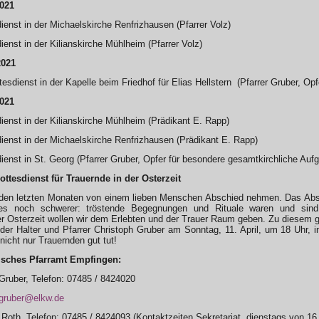
2021
ienst in der Michaelskirche Renfrizhausen (Pfarrer Volz)
ienst in der Kilianskirche Mühlheim (Pfarrer Volz)
2021
tesdienst in der Kapelle beim Friedhof für Elias Hellstern (Pfarrer Gruber, Op
2021
ienst in der Kilianskirche Mühlheim (Prädikant E. Rapp)
ienst in der Michaelskirche Renfrizhausen (Prädikant E. Rapp)
ienst in St. Georg (Pfarrer Gruber, Opfer für besondere gesamtkirchliche Auf
tesdienst für Trauernde in der Osterzeit
 den letzten Monaten von einem lieben Menschen Abschied nehmen. Das Abs
les noch schwerer: tröstende Begegnungen und Rituale waren und sin
er Osterzeit wollen wir dem Erlebten und der Trauer Raum geben. Zu diesem 
er Halter und Pfarrer Christoph Gruber am Sonntag, 11. April, um 18 Uhr, in 
nicht nur Trauernden gut tut!
isches Pfarramt Empfingen:
 Gruber, Telefon: 07485 / 8424020
.gruber@elkw.de
 Roth, Telefon: 07485 / 8424093 (Kontaktzeiten Sekretariat, dienstags von 16