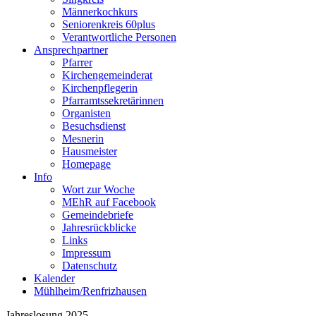
Männerkochkurs
Seniorenkreis 60plus
Verantwortliche Personen
Ansprechpartner
Pfarrer
Kirchengemeinderat
Kirchenpflegerin
Pfarramtssekretärinnen
Organisten
Besuchsdienst
Mesnerin
Hausmeister
Homepage
Info
Wort zur Woche
MEhR auf Facebook
Gemeindebriefe
Jahresrückblicke
Links
Impressum
Datenschutz
Kalender
Mühlheim/Renfrizhausen
Jahreslosung 2025