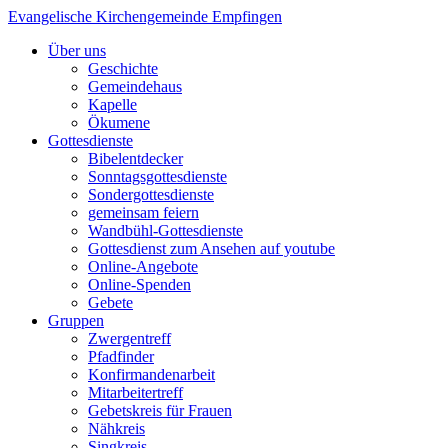
Evangelische Kirchengemeinde Empfingen
Über uns
Geschichte
Gemeindehaus
Kapelle
Ökumene
Gottesdienste
Bibelentdecker
Sonntagsgottesdienste
Sondergottesdienste
gemeinsam feiern
Wandbühl-Gottesdienste
Gottesdienst zum Ansehen auf youtube
Online-Angebote
Online-Spenden
Gebete
Gruppen
Zwergentreff
Pfadfinder
Konfirmandenarbeit
Mitarbeitertreff
Gebetskreis für Frauen
Nähkreis
Singkreis