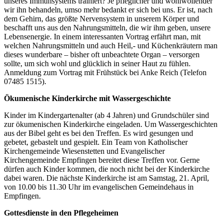
unseres Immunsystems trainiert? Je pfleglicher und wohlwollender
wir ihn behandeln, umso mehr bedankt er sich bei uns. Er ist, nach
dem Gehirn, das größte Nervensystem in unserem Körper und
beschafft uns aus den Nahrungsmitteln, die wir ihm geben, unsere
Lebensenergie. In einem interessanten Vortrag erfährt man, mit
welchen Nahrungsmitteln und auch Heil,- und Küchenkräutern man
dieses wunderbare – bisher oft unbeachtete Organ – versorgen
sollte, um sich wohl und glücklich in seiner Haut zu fühlen.
Anmeldung zum Vortrag mit Frühstück bei Anke Reich (Telefon
07485 1515).
Ökumenische Kinderkirche mit Wassergeschichte
Kinder im Kindergartenalter (ab 4 Jahren) und Grundschüler sind
zur ökumenischen Kinderkirche eingeladen. Um Wassergeschichten
aus der Bibel geht es bei den Treffen. Es wird gesungen und
gebetet, gebastelt und gespielt. Ein Team von Katholischer
Kirchengemeinde Wiesenstetten und Evangelischer
Kirchengemeinde Empfingen bereitet diese Treffen vor. Gerne
dürfen auch Kinder kommen, die noch nicht bei der Kinderkirche
dabei waren. Die nächste Kinderkirche ist am Samstag, 21. April,
von 10.00 bis 11.30 Uhr im evangelischen Gemeindehaus in
Empfingen.
Gottesdienste in den Pflegeheimen