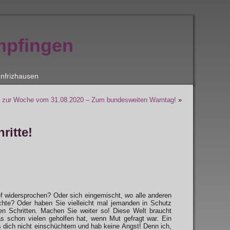
mpfingen
nfrizhausen
 zur Woche vom 31.08.2020 – Zum bundesweiten Warntag!
»
ritte!
 widersprochen? Oder sich eingemischt, wo alle anderen
chte? Oder haben Sie vielleicht mal jemanden in Schutz
n Schritten. Machen Sie weiter so! Diese Welt braucht
as schon vielen geholfen hat, wenn Mut gefragt war. Ein
 dich nicht einschüchtern und hab keine Angst! Denn ich,