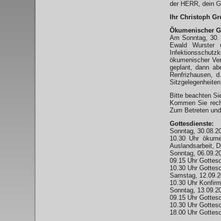
der HERR, dein Go
Ihr Christoph Gr
Ökumenischer Go
Am Sonntag, 30. 
Ewald Wurster 
Infektionsschut
ökumenischer Ver
geplant, dann ab
Renfrizhausen, d
Sitzgelegenheiten
Bitte beachten Si
Kommen Sie recht
Zum Betreten und 
Gottesdienste:
Sonntag, 30.08.2
10.30 Uhr ökume
Auslandsarbeit, D
Sonntag, 06.09.2
09.15 Uhr Gottesd
10.30 Uhr Gottesd
Samstag, 12.09.
10.30 Uhr Konfirm
Sonntag, 13.09.2
09.15 Uhr Gottesd
10.30 Uhr Gottesd
18.00 Uhr Gottesd