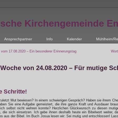
ische Kirchengemeinde E
Ansprechpartner
Info
Kalender
Mühlheim/Re
 vom 17.08.2020 – Ein besonderer Erinnerungstag
Wort
 Woche von 24.08.2020 – Für mutige Sch
 Schritte!
uletzt Mut bewiesen? In einem schwierigen Gespräch? Haben sie ihrem Chef
aben Sie eine Aufgabe gemeistert, die ihre ganze Kraft und Ausdauer brau
ch selbst nicht wehren konnte? Herzlichen Glückwunsch zu diesen mutige
 die sich einsetzen. Ich gebe ihnen deshalb heute ein Bibelwort weiter, d
s aus der Bibel. Im Buch Josua lesen wir: Sei mutig und entschlossen! Lass