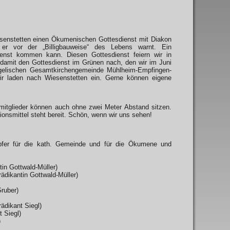
esenstetten einen Ökumenischen Gottesdienst mit Diakon
r vor der „Billigbauweise“ des Lebens warnt. Ein
enst kommen kann. Diesen Gottesdienst feiern wir in
damit den Gottesdienst im Grünen nach, den wir im Juni
angelischen Gesamtkirchengemeinde Mühlheim-Empfingen-
wir laden nach Wiesenstetten ein. Gerne können eigene
mitglieder können auch ohne zwei Meter Abstand sitzen.
onsmittel steht bereit. Schön, wenn wir uns sehen!
pfer für die kath. Gemeinde und für die Ökumene und
tin Gottwald-Müller)
ädikantin Gottwald-Müller)
Gruber)
ädikant Siegl)
 Siegl)
)