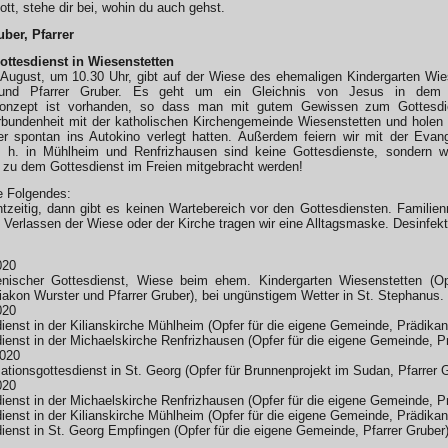
tt, stehe dir bei, wohin du auch gehst.
uber, Pfarrer
ttesdienst in Wiesenstetten
August, um 10.30 Uhr, gibt auf der Wiese des ehemaligen Kindergarten Wi
und Pfarrer Gruber. Es geht um ein Gleichnis von Jesus in dem e
zkonzept ist vorhanden, so dass man mit gutem Gewissen zum Gottesdi
bundenheit mit der katholischen Kirchengemeinde Wiesenstetten und holen 
er spontan ins Autokino verlegt hatten. Außerdem feiern wir mit der Ev
. h. in Mühlheim und Renfrizhausen sind keine Gottesdienste, sondern 
 zu dem Gottesdienst im Freien mitgebracht werden!
e Folgendes:
zeitig, dann gibt es keinen Wartebereich vor den Gottesdiensten. Familien
Verlassen der Wiese oder der Kirche tragen wir eine Alltagsmaske. Desinfekti
020
nischer Gottesdienst, Wiese beim ehem. Kindergarten Wiesenstetten (O
iakon Wurster und Pfarrer Gruber), bei ungünstigem Wetter in St. Stephanus.
020
ienst in der Kilianskirche Mühlheim (Opfer für die eigene Gemeinde, Prädikan
ienst in der Michaelskirche Renfrizhausen (Opfer für die eigene Gemeinde, Pr
2020
ationsgottesdienst in St. Georg (Opfer für Brunnenprojekt im Sudan, Pfarrer 
020
ienst in der Michaelskirche Renfrizhausen (Opfer für die eigene Gemeinde, Pr
ienst in der Kilianskirche Mühlheim (Opfer für die eigene Gemeinde, Prädikant
ienst in St. Georg Empfingen (Opfer für die eigene Gemeinde, Pfarrer Gruber