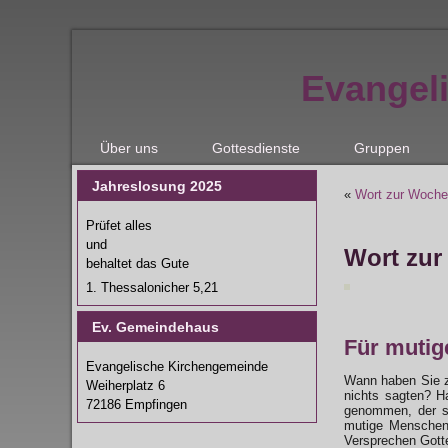
Evangel
Über uns
Gottesdienste
Gruppen
Jahreslosung 2025
«
Wort zur Woche
Prüfet alles
und
Wort zur
behaltet das Gute
1. Thessalonicher 5,21
Ev. Gemeindehaus
Für mutige
Evangelische Kirchengemeinde
Wann haben Sie z
Weiherplatz 6
nichts sagten? H
72186 Empfingen
genommen, der si
mutige Menschen,
Versprechen Gotte