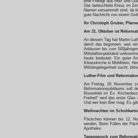
eine Predigt aus Holz und Gla
Das beleuchtete Kreuz im Zent
Namen versammelt sind, da bin
gute Nachricht von einem Gott
Ihr Christoph Gruber, Pfarre
Am 31. Oktober ist Reformat
An diesem Tag hat Martin Luth
damit das begonnen, was wir 
Anlässen bis zum 500jährigen
Mittelalterspektakel verkomm
heute bedeutet. Ein guter A
Kilianskirche in Mühlheim. He
Mitfahrgelegenheit sucht, bitt
Luther-Film und Reformatio
Am Freitag, 18. November, z
Reformationsjubiläums soll d
Rosenfeld im Ev. Kirchenbez
Freiheit“ wird das erste Glas
Und wer kein Bier mag: Es gibt 
Weihnachten im Schuhkart
Päckchen können bis 12. Nov
werden. Beim Füllen der Päck
Apotheke.
Tagesspruch zum Reformati