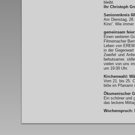
bleibt.
Ihr Christoph Gr
Seniorenkreis 6
Am Dienstag, 28.
Kino“. Wie immer 
gemeinsam feier
Einen weiteren Go
Filmemacher Bern
Leben von EREMIT
in der Gegenwart
Zweifel und Anfe
behutsamer, still
vielen von uns im
um 19.00 Uhr.
Kirchenwahl: Wäh
Vom 21. bis 25. O
bitte im Pfarramt
Ökumenischer Go
Ein schöner und 
das leckere Mitt
Wochenspruch:
D