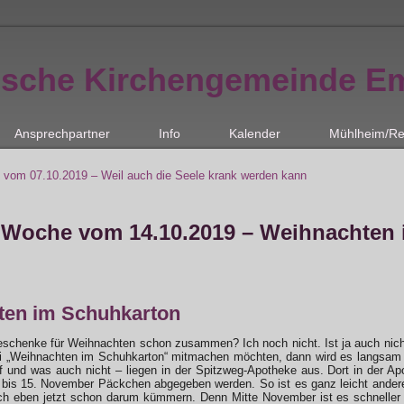
ische Kirchengemeinde E
Ansprechpartner
Info
Kalender
Mühlheim/Re
 vom 07.10.2019 – Weil auch die Seele krank werden kann
 Woche vom 14.10.2019 – Weihnachten
ten im Schuhkarton
eschenke für Weihnachten schon zusammen? Ich noch nicht. Ist ja auch nich
 „Weihnachten im Schuhkarton“ mitmachen möchten, dann wird es langsam Zei
f und was auch nicht – liegen in der Spitzweg-Apotheke aus. Dort in der A
is 15. November Päckchen abgegeben werden. So ist es ganz leicht andere
sich eben jetzt schon darum kümmern. Denn Mitte November ist es schnelle