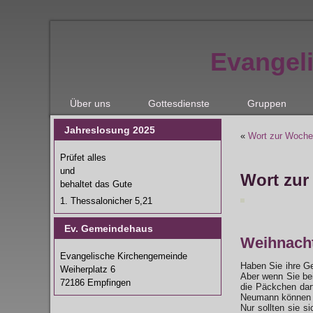
Evangel
Über uns
Gottesdienste
Gruppen
Jahreslosung 2025
«
Wort zur Woche
Prüfet alles
und
Wort zur
behaltet das Gute
1. Thessalonicher 5,21
Ev. Gemeindehaus
Weihnach
Evangelische Kirchengemeinde
Haben Sie ihre G
Weiherplatz 6
Aber wenn Sie bei
72186 Empfingen
die Päckchen dar
Neumann können b
Nur sollten sie 