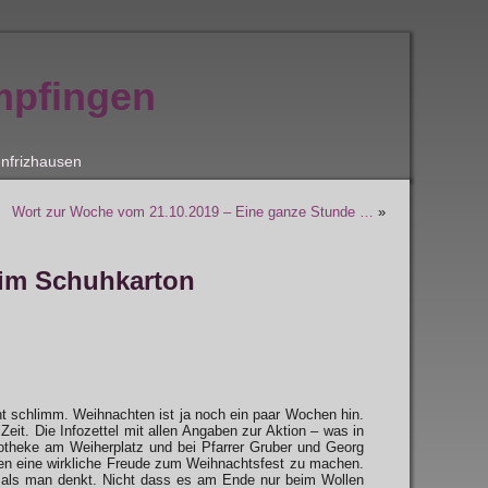
mpfingen
nfrizhausen
Wort zur Woche vom 21.10.2019 – Eine ganze Stunde …
»
 im Schuhkarton
t schlimm. Weihnachten ist ja noch ein paar Wochen hin.
t. Die Infozettel mit allen Angaben zur Aktion – was in
potheke am Weiherplatz und bei Pfarrer Gruber und Georg
n eine wirkliche Freude zum Weihnachtsfest zu machen.
r als man denkt. Nicht dass es am Ende nur beim Wollen