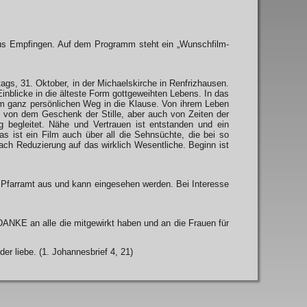
aus Empfingen. Auf dem Programm steht ein „Wunschfilm-
gs, 31. Oktober, in der Michaelskirche in Renfrizhausen.
licke in die älteste Form gottgeweihten Lebens. In das
m ganz persönlichen Weg in die Klause. Von ihrem Leben
n von dem Geschenk der Stille, aber auch von Zeiten der
 begleitet. Nähe und Vertrauen ist entstanden und ein
as ist ein Film auch über all die Sehnsüchte, die bei so
ach Reduzierung auf das wirklich Wesentliche. Beginn ist
im Pfarramt aus und kann eingesehen werden. Bei Interesse
NKE an alle die mitgewirkt haben und an die Frauen für
er liebe. (1. Johannesbrief 4, 21)