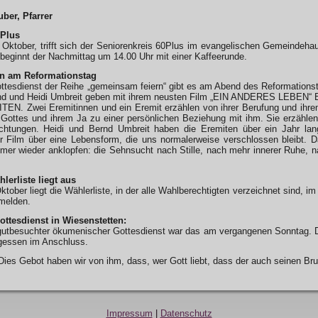
uber, Pfarrer
0Plus
 Oktober, trifft sich der Seniorenkreis 60Plus im evangelischen Gemeindeh
beginnt der Nachmittag um 14.00 Uhr mit einer Kaffeerunde.
n am Reformationstag
ttesdienst der Reihe „gemeinsam feiern“ gibt es am Abend des Reformationsta
d und Heidi Umbreit geben mit ihrem neusten Film „EIN ANDERES LEBEN“ Einb
EN. Zwei Eremitinnen und ein Eremit erzählen von ihrer Berufung und ihre
 Gottes und ihrem Ja zu einer persönlichen Beziehung mit ihm. Sie erzähle
chtungen. Heidi und Bernd Umbreit haben die Eremiten über ein Jahr lang
er Film über eine Lebensform, die uns normalerweise verschlossen bleibt. D
mer wieder anklopfen: die Sehnsucht nach Stille, nach mehr innerer Ruhe, n
lerliste liegt aus
ktober liegt die Wählerliste, in der alle Wahlberechtigten verzeichnet sind, 
 melden.
ttesdienst in Wiesenstetten:
gutbesuchter ökumenischer Gottesdienst war das am vergangenen Sonntag. DA
agessen im Anschluss.
ies Gebot haben wir von ihm, dass, wer Gott liebt, dass der auch seinen Brud
Impressum
|
Datenschutz