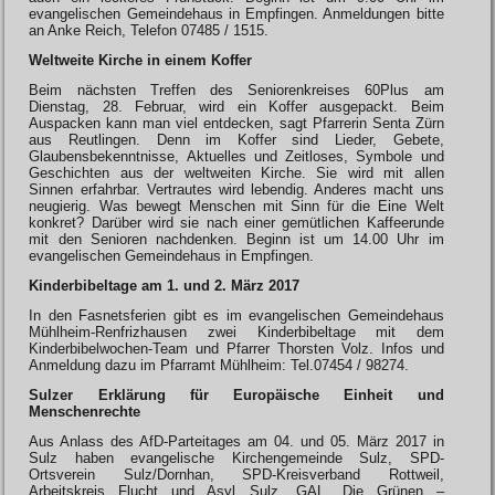
evangelischen Gemeindehaus in Empfingen. Anmeldungen bitte
an Anke Reich, Telefon 07485 / 1515.
Weltweite Kirche in einem Koffer
Beim nächsten Treffen des Seniorenkreises 60Plus am
Dienstag, 28. Februar, wird ein Koffer ausgepackt. Beim
Auspacken kann man viel entdecken, sagt Pfarrerin Senta Zürn
aus Reutlingen. Denn im Koffer sind Lieder, Gebete,
Glaubensbekenntnisse, Aktuelles und Zeitloses, Symbole und
Geschichten aus der weltweiten Kirche. Sie wird mit allen
Sinnen erfahrbar. Vertrautes wird lebendig. Anderes macht uns
neugierig. Was bewegt Menschen mit Sinn für die Eine Welt
konkret? Darüber wird sie nach einer gemütlichen Kaffeerunde
mit den Senioren nachdenken. Beginn ist um 14.00 Uhr im
evangelischen Gemeindehaus in Empfingen.
Kinderbibeltage am 1. und 2. März 2017
In den Fasnetsferien gibt es im evangelischen Gemeindehaus
Mühlheim-Renfrizhausen zwei Kinderbibeltage mit dem
Kinderbibelwochen-Team und Pfarrer Thorsten Volz. Infos und
Anmeldung dazu im Pfarramt Mühlheim: Tel.07454 / 98274.
Sulzer Erklärung für Europäische Einheit und
Menschenrechte
Aus Anlass des AfD-Parteitages am 04. und 05. März 2017 in
Sulz haben evangelische Kirchengemeinde Sulz, SPD-
Ortsverein Sulz/Dornhan, SPD-Kreisverband Rottweil,
Arbeitskreis Flucht und Asyl Sulz, GAL, Die Grünen –