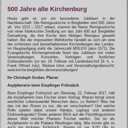
500 Jahre alte Kirchenburg
Heute geht es um ein besonderes Jubiläum in der
Nachbarschaft: Die Remigiuskirche in Bergfelden wird 500 Jahre
alt. Von 1513 – 1517 erbaut, stammt der Name Remigiuskirche
von einer fränkischen Siedlung um das Jahr 600 auf Bergfelder
Gemarkung, die ihre Kirche dem Heiligen Remigius geweiht
hatten. Bei der imposanten Wehrkirche handelt es sich um eine
der schönsten und besterhaltensten Kirchenburgen des Landes.
Im Hauptaufgang steht die Jahreszahl MDLXXI (also 1571). Die
Evangelische Kirchengemeinde feiert das Jubiläum mit vielen
Veranstaltungen, Konzerten, Vorträgen und festlichen
Gottesdiensten (so am 19. Februar mit Landesbischof Dr. h. c.
Frank Otfried July). Weitere Infos und Veranstaltungsübersicht:
www.kirche-bergfelden.de/veranstaltungen/
Ihr Christoph Gruber, Pfarrer
Asylpfarrerin beim Empfinger Frühstück
Beim Empfinger Frühstück am Dienstag, 21. Februar 2017, hält
die Asylpfarrerin Ines Fischer einen Vortrag. Warum bringt unser
westlicher Lebenswandel Menschen dazu, zu fliehen? Was hat
das mit den Rosen zu tun, die wir verschenken? Und welche
Rolle spielen dabei unsere Handys, Laptops und anderen
Elektronikgeräte? Einen anderen Blick auf die Flüchtlingsströme
dieser Welt möchte Pfarrerin Fischer werfen. Sie ist als
Asylpfarrerin in der Prälatur Reutlingen tätig. Wie immer gibt es
auch ein leckeres Frühstück. Beginn ist um 9.00 Uhr im