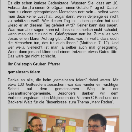
Es gibt schon kuriose Gedenktage. Wussten Sie, dass am 16.
Februar der „Tu einem Grießgram einen Gefallen“ Tag ist. Da soll
man zu einem griesgrämigen Menschen nett sein – selbst wenn
man dazu keine Lust hat. Sogar dann, wenn derjenige es nicht
zu schätzen weiß. Wer diesen Tag ins Leben gerufen hat und
wieso er an diesem Tag gefeiert wird? Keiner kann das sagen.
Was man aber sagen kann ist, dass es sicherlich nicht schadet,
wenn man das tut und zu Grießgrämen nett ist. Zumal es von
Jesus einen klaren Auftrag gibt: „Alles, was ihr wollt, dass euch
die Menschen tun, das tut auch ihnen!“ (Matthäus 7, 12). Und
wer weiß, vielleicht ist man ja selber auch mal griesgrämig.
Wenn dann jemand käme und einem trotzdem etwas Gutes täte.
Das wäre gar nicht schlecht.
Ihr Christoph Gruber, Pfarrer
gemeinsam feiern
Danke an alle, die beim „gemeinsam feiern“ dabei waren. Mit
etwa 100 Gottesdienstbesuchern war das wieder ein wichtiger
Schritt auf dem gemeinsamen Weg in der
Gesamtkirchengemeinde. Besonders danken wir dem
Vorbereitungsteam, den Mitgliedern der Vitamin-C-Band und der
Bäckerei Walz für die Riesenbrezel zum Thema „Mehr Reden“.