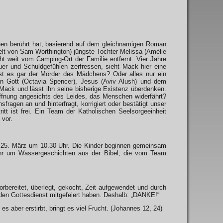
hen berührt hat, basierend auf dem gleichnamigen Roman
elt von Sam Worthington) jüngste Tochter Melissa (Amélie
t weit vom Camping-Ort der Familie entfernt. Vier Jahre
auer und Schuldgefühlen zerfressen, sieht Mack hier eine
t es gar der Mörder des Mädchens? Oder alles nur ein
von Gott (Octavia Spencer), Jesus (Aviv Alush) und dem
Mack und lässt ihn seine bisherige Existenz überdenken.
ffnung angesichts des Leides, das Menschen widerfährt?
fragen an und hinterfragt, korrigiert oder bestätigt unser
tt ist frei. Ein Team der Katholischen Seelsorgeeinheit
 vor.
, 25. März um 10.30 Uhr. Die Kinder beginnen gemeinsam
ahr um Wassergeschichten aus der Bibel, die vom Team
bereitet, überlegt, gekocht, Zeit aufgewendet und durch
den Gottesdienst mitgefeiert haben. Deshalb: „DANKE!“
 es aber erstirbt, bringt es viel Frucht. (Johannes 12, 24)