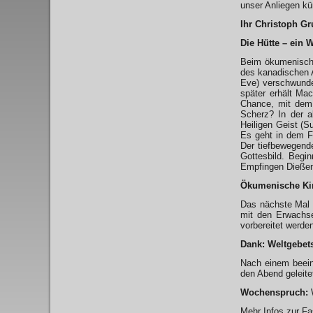
unser Anliegen k
Ihr Christoph Gr
Die Hütte – ein
Beim ökumenische
des kanadischen A
Eve) verschwunden
später erhält Mac
Chance, mit dem 
Scherz? In der a
Heiligen Geist (
Es geht in dem F
Der tiefbewegende
Gottesbild. Begi
Empfingen Dießen
Ökumenische Kin
Das nächste Mal 
mit den Erwachs
vorbereitet werde
Dank: Weltgebet
Nach einem beeind
den Abend geleite
Wochenspruch:
W
Mehr Infos zur F