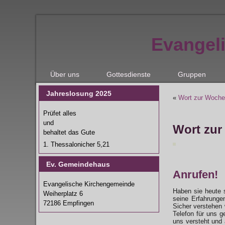
Evangel
Über uns
Gottesdienste
Gruppen
Jahreslosung 2025
«
Wort zur Woche
Prüfet alles
und
Wort zur
behaltet das Gute
1. Thessalonicher 5,21
Ev. Gemeindehaus
Anrufen!
Evangelische Kirchengemeinde
Haben sie heute 
Weiherplatz 6
seine Erfahrunge
72186 Empfingen
Sicher verstehen w
Telefon für uns g
uns versteht und 