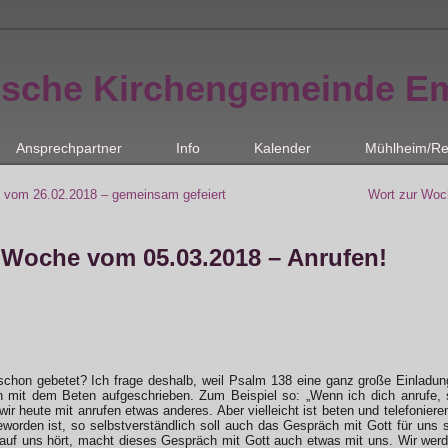
ische Kirchengemeinde E
Ansprechpartner
Info
Kalender
Mühlheim/Re
 vom 26.02.2018 – gemeinsam gefeiert
Wort zur Woc
 Woche vom 05.03.2018 – Anrufen!
schon gebetet? Ich frage deshalb, weil Psalm 138 eine ganz große Einladun
n mit dem Beten aufgeschrieben. Zum Beispiel so: „Wenn ich dich anrufe, s
ir heute mit anrufen etwas anderes. Aber vielleicht ist beten und telefoniere
eworden ist, so selbstverständlich soll auch das Gespräch mit Gott für uns 
auf uns hört, macht dieses Gespräch mit Gott auch etwas mit uns. Wir werde