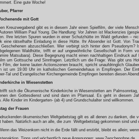
ümmert. Eine gute Woche!
uber, Pfarrer
 Wochenende mit Gott
n Kreuzwegabend gibt es in diesem Jahr einen Spielfilm, der viele Mensc
utoren William Paul Young. Die Handlung: Vor Jahren ist Mackenzies (gespi
. Ihre letzten Spuren wurden in einer Schutzhütte im Wald gefunden – nich
k eine rätselhafte Einladung in diese Hütte. Ihr Absender ist Gott. Von Tr
Geschehenen abzuschließen. Wer verbirgt sich hinter dem Pseudonym? Is
bgelegenen Waldhütte, trifft er auf ungewöhnliche Gesellschaft in Form 
Sumire Matsubara). Diese Begegnung macht einen nachhaltigen Eindruck auf 
ilm um Gottsuche und Sinnfragen. Letztlich um die Frage: Was gibt uns Ho
 Film, der keine lauten Actionszenen braucht, spricht unaufdringlich Glaubens
nn ist um 19.00 Uhr im katholischen Gemeindehaus in Empfingen. Der Eintri
er-Tal und Evangelischer Kirchengemeinde Empfingen bereiten diesen Abend
derkirche in Wiesenstetten
trifft sich die Ökumenische Kinderkirche in Wiesenstetten am Palmsonntag
enen den Gottesdienst und sind dann im Pfarrsaal. Es geht in diesem J
n. Alle Kinder im Kindergarten- (ab 4) und Grundschulalter sind willkommen.
stag der Frauen
ruckenden ökumenischen Weltgebetstag gilt es all denen zu danken, die vor
t haben. Natürlich auch an alle, die zum Weltgebetstag gekommen sind und 
enn das Weizenkorn nicht in die Erde fällt und erstirbt, bleibt es allein; wenn
astenaktion, Tipps und wöchentlich neue Anregungen: www.7wochenohne.de