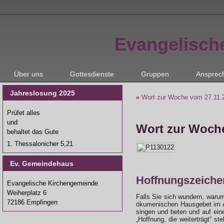
Evangelisch
Über uns
Gottesdienste
Gruppen
Ansprec
Jahreslosung 2025
«
Wort zur Woche vom 27.11.
Prüfet alles
und
Wort zur Woche
behaltet das Gute
1. Thessalonicher 5,21
Ev. Gemeindehaus
Hoffnungszeiche
Evangelische Kirchengemeinde
Weiherplatz 6
Falls Sie sich wundern, waru
72186 Empfingen
ökumenischen Hausgebet im Adv
singen und beten und auf ein
„Hoffnung, die weiterträgt“ s