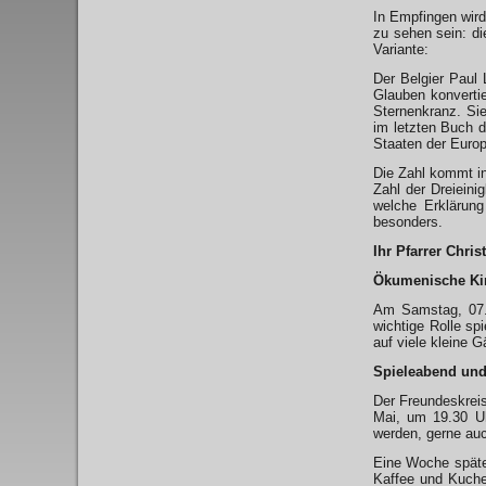
In Empfingen wird
zu sehen sein: di
Variante:
Der Belgier Paul 
Glauben konvertie
Sternenkranz. Si
im letzten Buch d
Staaten der Euro
Die Zahl kommt in
Zahl der Dreieini
welche Erklärun
besonders.
Ihr Pfarrer Chri
Ökumenische Ki
Am Samstag, 07. 
wichtige Rolle sp
auf viele kleine G
Spieleabend un
Der Freundeskreis
Mai, um 19.30 Uh
werden, gerne auc
Eine Woche späte
Kaffee und Kuche