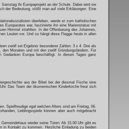
 Samstag ihr Europaprojekt an der Schule. Dabei wird sie
ch der Bedeutung, stößt man auf viele Erklärungen. Eine
Nationalsozialisten überleben, werde er zum katholischen
es Europarates war, faszinierte ihn eine Marienstatue mit
auen Himmel strahlten. In der Offenbarung des Johannes,
chen Leuten vor. Und so hängt diese Flagge heute in allen
ren zwölf sei Ergebnis besonderer Zahlen: 3 x 4. Drei als
en, den Monaten und mit den zwölf Gründungsländern. Für
em Gedanken Europa beschäftigt. In diesen Tagen ganz
ergeschichte aus der Bibel bei der diesmal Fische eine
 Uhr. Das Team der ökumenischen Kinderkirche freut sich
n. Spielfreudige egal welchen Alters sind am Freitag, 06.
rhanden, Lieblingsspiele können aber auch mitgebracht
 Gemeindehaus wieder seine Türen: Ab 15.00 Uhr gibt es
en in Kontakt zu kommen. Herzliche Einladung zu beiden