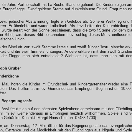
 25 Jahre Partnerschaft mit La Roche Blanche gefeiert. Die Kinder zeigen am
e Europaflagge. Zwölf goldene Sterne auf dunkelblauem Grund. Fragt man na
Levi, jüdischer Abstammung, legte ein Gelübde ab. Sollte er Weltkrieg und 
ren. Er überlebte und wurde katholisch. Als Levi Leiter der Kulturabteilung d
e wurde derart von der Sonne beschienen, dass die zwölf Sterne vor dem bl
er Bibel, wird dieses Bild beschrieben. Levi schlug dieses Motiv einflussrei
päischen Union.
 der Bibel oft vor: zwölf Stämme Israels und zwölf Jünger Jesu. Manche erklä
gkeit und die vier Himmelsrichtungen. Andere erklären mit den zwölf Stund
g der Flagge man sich entscheidet? Wichtiger ist, dass man sich mit d
stoph Gruber
nderkirche
Mai, hören die Kinder im Grundschul- und Kindergartenalter wieder eine Ti
ielen. Das Treffen ist im ev. Gemeindehaus Empfingen. Beginn ist um 10.00
äste.
d Begegnungscafe
 Asyl freut sich auf den nächsten Spieleabend gemeinsam mit den Flüchtlinge
r im ev. Gemeindehaus in Empfingen herzlich willkommen. Spiele sind vo
h Getränke. Kontakt: Margit Haas (Telefon: 07483 1700).
r, am Donnerstag, 12. Mai, öffnet für das Begegnungscafe das evangelische
n, Getränke und die Möglichkeit mit den Flüchtlingen aus Nigeria und Syri