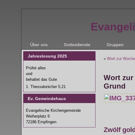
Evangel
Über uns
Gottesdienste
Gruppen
Jahreslosung 2025
«
Wort zur Woche
Prüfet alles
und
Wort zur
behaltet das Gute
Grund
1. Thessalonicher 5,21
Ev. Gemeindehaus
Evangelische Kirchengemeinde
Weiherplatz 6
72186 Empfingen
Zwölf gol